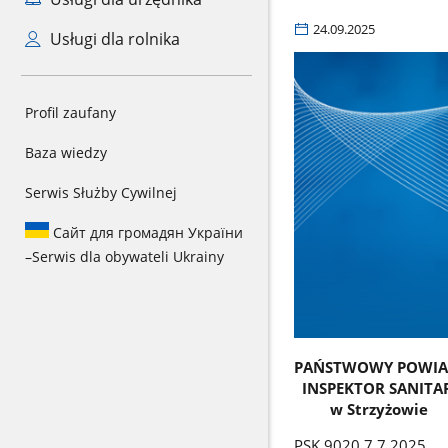
24.09.2025
Usługi dla rolnika
Profil zaufany
Baza wiedzy
Serwis Służby Cywilnej
Сайт для громадян України
–
Serwis dla obywateli Ukrainy
PAŃSTWOWY POWI
INSPEKTOR SANITA
w Strzyżowie
PSK.902