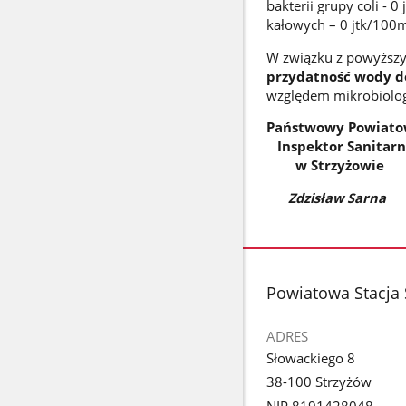
bakterii grupy coli - 0
kałowych – 0 jtk/100m
W związku z powyższy
przydatność wody do
względem mikrobiolo
Państwowy Powiat
Inspektor Sanitar
w Strzyżowie
Zdzisław Sarna
stopka
Powiatowa Stacja 
ADRES
Słowackiego 8
38-100 Strzyżów