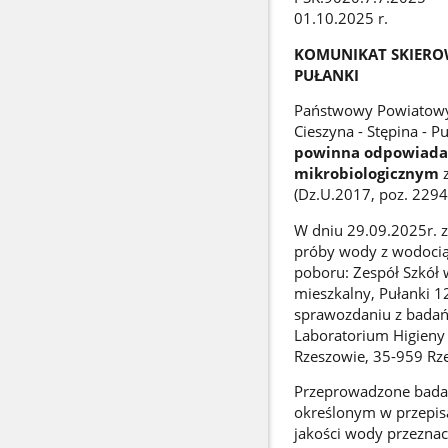
01.10.2025 r.
KOMUNIKAT SKIERO
PUŁANKI
Państwowy Powiatowy 
Cieszyna - Stępina - P
powinna odpowiadać
mikrobiologicznym
z
(Dz.U.2017, poz. 2294
W dniu 29.09.2025r. 
próby wody z wodociąg
poboru: Zespół Szkół 
mieszkalny, Pułanki 1
sprawozdaniu z badań
Laboratorium Higieny 
Rzeszowie, 35-959 Rz
Przeprowadzone bada
określonym w przepisa
jakości wody przeznac