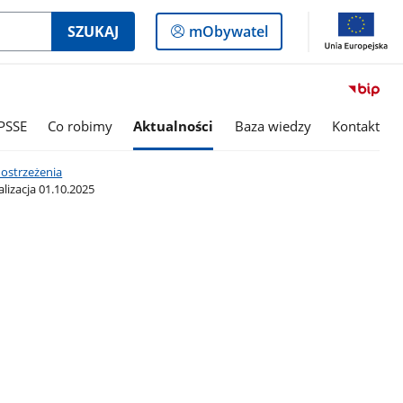
Logowanie
SZUKAJ
mObywatel
do
panelu
PSSE
Co robimy
Aktualności
Baza wiedzy
Kontakt
 ostrzeżenia
zacja 01.10.2025