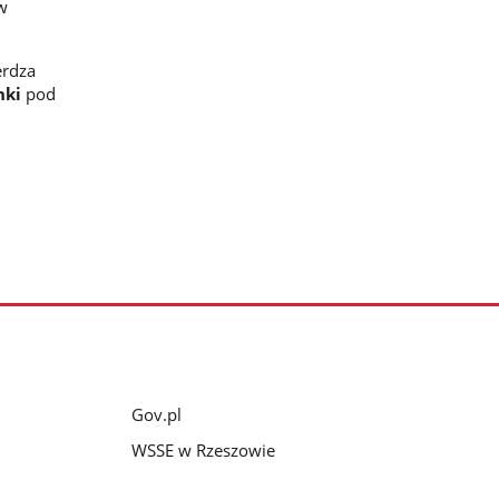
ów
erdza
nki
pod
Gov.pl
WSSE w Rzeszowie