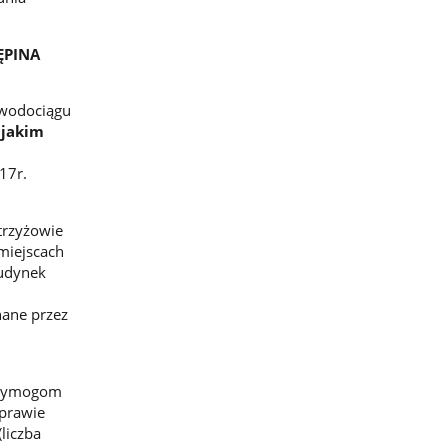
ĘPINA
 wodociągu
jakim
17r.
trzyżowie
miejscach
budynek
nane przez
 wymogom
sprawie
liczba