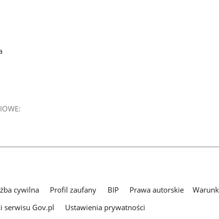
a
IOWE:
użba cywilna
Profil zaufany
BIP
Prawa autorskie
Warunki
i serwisu Gov.pl
Ustawienia prywatności