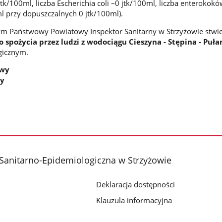
 jtk/100ml, liczba Escherichia coli –0 jtk/100ml, liczba enterokok
l przy dopuszczalnych 0 jtk/100ml).
m Państwowy Powiatowy Inspektor Sanitarny w Strzyżowie stwi
 spożycia przez ludzi z wodociągu Cieszyna - Stępina - Puła
gicznym.
owy
ny
Sanitarno-Epidemiologiczna w Strzyżowie
Deklaracja dostępności
Klauzula informacyjna