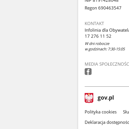
NIP 8191428048
Regon 690463547
KONTAKT
Infolinia dla Obywatel
17 276 11 52
W dni robocze
w godzinach: 7:30-15:05
MEDIA SPOŁECZNOŚC
stopka
Strona
gov.pl
gov.pl
główna
gov.pl
Polityka cookies
Sł
Deklaracja dostępnośc