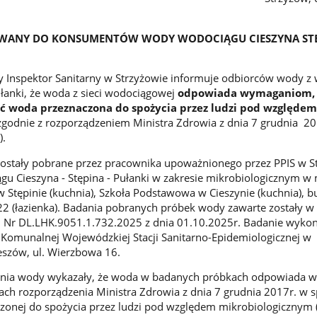
WANY DO KONSUMENTÓW WODY WODOCIĄGU CIESZYNA ST
Inspektor Sanitarny w Strzyżowie informuje odbiorców wody z
ułanki, że woda z sieci wodociągowej
odpowiada wymaganiom, 
 woda przeznaczona do spożycia przez ludzi pod względem
godnie z rozporządzeniem Ministra Zdrowia z dnia 7 grudnia 20
).
zostały pobrane przez pracownika upoważnionego przez PPIS w S
u Cieszyna - Stępina - Pułanki w zakresie mikrobiologicznym w 
w Stępinie (kuchnia), Szkoła Podstawowa w Cieszynie (kuchnia), 
22 (łazienka). Badania pobranych próbek wody zawarte zostały w
 Nr DL.LHK.9051.1.732.2025 z dnia 01.10.2025r. Badanie wyko
Komunalnej Wojewódzkiej Stacji Sanitarno-Epidemiologicznej w
eszów, ul. Wierzbowa 16.
nia wody wykazały, że woda w badanych próbkach odpowiada
ch rozporządzenia Ministra Zdrowia z dnia 7 grudnia 2017r. w 
zonej do spożycia przez ludzi pod względem mikrobiologicznym (