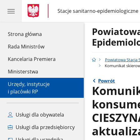
gov.pl
gov.pl
Stacje sanitarno-epidemiologiczne
gov.pl
Stacje
sanitarno-
epidemiologiczne
Powiatowa
gov.pl
Strona główna
Epidemiol
Rada Ministrów
Kancelaria Premiera
Powiatowa Stacja 
Komunikat skierow
Ministerstwa
Powrót
Urzędy, instytucje
Komunik
i placówki RP
konsume
CIESZYN
Usługi dla obywatela
aktualiz
Usługi dla przedsiębiorcy
Usługi dla urzędnika