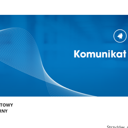
ATOWY
RNY
0.7.7.2025 Strzyżów, dn