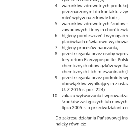
warunków zdrowotnych produkcji
przeznaczonymi do kontaktu z ż
mieć wpływ na zdrowie ludzi,
warunków zdrowotnych środowisk
zawodowych i innych chorób zwi
higieny pomieszczeń i wymagań w
placówkach oświatowo-wychowaw
higieny procesów nauczania,
przestrzegania przez osoby wpro
terytorium Rzeczypospolitej Pols
chemicznych obowiązków wynikają
chemicznych i ich mieszaninach (D
przestrzegania przez podmioty wp
obowiązków wynikających z ustawy
U. Z 2016 r. poz. 224)
zakazu wytwarzania i wprowadzani
środków zastępczych lub nowych 
lipca 2005 r. o przeciwdziałaniu 
Do zakresu działania Państwowej Ins
należy również: