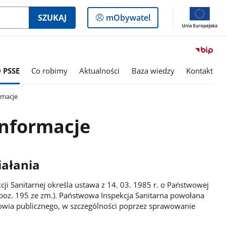
Logowanie
SZUKAJ
mObywatel
do
panelu
 PSSE
Co robimy
Aktualności
Baza wiedzy
Kontakt
rmacje
nformacje
ałania
i Sanitarnej określa ustawa z 14. 03. 1985 r. o Państwowej
r. poz. 195 ze zm.). Państwowa Inspekcja Sanitarna powołana
drowia publicznego, w szczególności poprzez sprawowanie