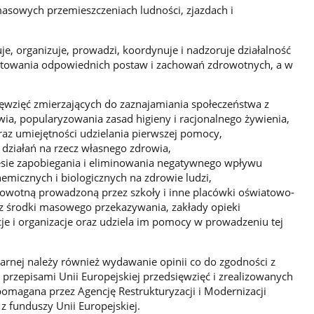
masowych przemieszczeniach ludności, zjazdach i
je, organizuje, prowadzi, koordynuje i nadzoruje działalność
łtowania odpowiednich postaw i zachowań zdrowotnych, a w
sięwzięć zmierzających do zaznajamiania społeczeństwa z
ia, popularyzowania zasad higieny i racjonalnego żywienia,
z umiejętności udzielania pierwszej pomocy,
działań na rzecz własnego zdrowia,
resie zapobiegania i eliminowania negatywnego wpływu
hemicznych i biologicznych na zdrowie ludzi,
rowotną prowadzoną przez szkoły i inne placówki oświatowo-
 środki masowego przekazywania, zakłady opieki
cje i organizacje oraz udziela im pomocy w prowadzeniu tej
arnej należy również wydawanie opinii co do zgodności z
rzepisami Unii Europejskiej przedsięwzięć i zrealizowanych
wspomagana przez Agencję Restrukturyzacji i Modernizacji
 funduszy Unii Europejskiej.