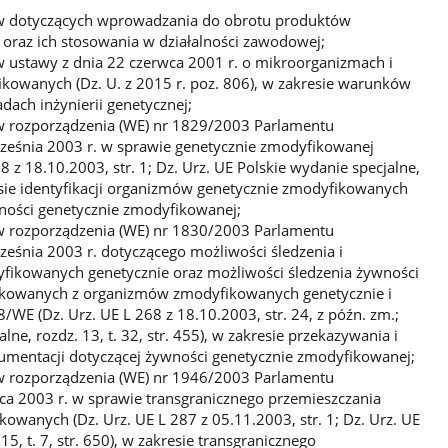
ów dotyczących wprowadzania do obrotu produktów
h oraz ich stosowania w działalności zawodowej;
w ustawy z dnia 22 czerwca 2001 r. o mikroorganizmach i
kowanych (Dz. U. z 2015 r. poz. 806), w zakresie warunków
dach inżynierii genetycznej;
ów rozporządzenia (WE) nr 1829/2003 Parlamentu
rześnia 2003 r. w sprawie genetycznie zmodyfikowanej
8 z 18.10.2003, str. 1; Dz. Urz. UE Polskie wydanie specjalne,
kresie identyfikacji organizmów genetycznie zmodyfikowanych
ności genetycznie zmodyfikowanej;
ów rozporządzenia (WE) nr 1830/2003 Parlamentu
ześnia 2003 r. dotyczącego możliwości śledzenia i
ikowanych genetycznie oraz możliwości śledzenia żywności
kowanych z organizmów zmodyfikowanych genetycznie i
WE (Dz. Urz. UE L 268 z 18.10.2003, str. 24, z późn. zm.;
lne, rozdz. 13, t. 32, str. 455), w zakresie przekazywania i
entacji dotyczącej żywności genetycznie zmodyfikowanej;
ów rozporządzenia (WE) nr 1946/2003 Parlamentu
ipca 2003 r. w sprawie transgranicznego przemieszczania
wanych (Dz. Urz. UE L 287 z 05.11.2003, str. 1; Dz. Urz. UE
15, t. 7, str. 650), w zakresie transgranicznego