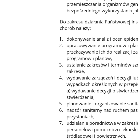
przemieszczania organizmów gen
bezpośredniego wykorzystania ja
Do zakresu działania Państwowej Insp
chorób należy:
dokonywanie analiz i ocen epide
opracowywanie programów i planó
przekazywanie ich do realizacji z
programów i planów,
ustalanie zakresów i terminów s
zakresie,
wydawanie zarządzeń i decyzji l
wypadkach określonych w przepis
a) wydawanie decyzji o stwierdze
stwierdzenia,
planowanie i organizowanie sanit
nadzór sanitarny nad ruchem pas
przystaniach,
udzielanie poradnictwa w zakres
personelowi pomocniczo-lekarski
śródlądowej i powietrznych,