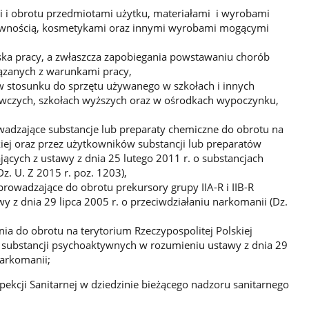
 i obrotu przedmiotami użytku, materiałami i wyrobami
ywnością, kosmetykami oraz innymi wyrobami mogącymi
a pracy, a zwłaszcza zapobiegania powstawaniu chorób
ązanych z warunkami pracy,
 stosunku do sprzętu używanego w szkołach i innych
czych, szkołach wyższych oraz w ośrodkach wypoczynku,
wadzające substancje lub preparaty chemiczne do obrotu na
kiej oraz przez użytkowników substancji lub preparatów
cych z ustawy z dnia 25 lutego 2011 r. o substancjach
z. U. Z 2015 r. poz. 1203),
rowadzające do obrotu prekursory grupy IIA-R i IIB-R
 z dnia 29 lipca 2005 r. o przeciwdziałaniu narkomanii (Dz.
a do obrotu na terytorium Rzeczypospolitej Polskiej
substancji psychoaktywnych w rozumieniu ustawy z dnia 29
narkomanii;
pekcji Sanitarnej w dziedzinie bieżącego nadzoru sanitarnego