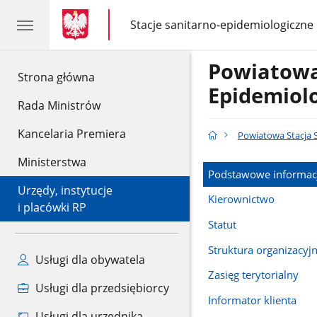
gov.pl
gov.pl
Stacje sanitarno-epidemiologiczne
gov.pl
Stacje
sanitarno-
epidemiologiczne
Powiatowa
gov.pl
Strona główna
Epidemiol
Rada Ministrów
Kancelaria Premiera
Powiatowa Stacja 
Ministerstwa
Podstawowe informac
Urzędy, instytucje
Kierownictwo
i placówki RP
Statut
Struktura organizacyj
Usługi dla obywatela
Zasięg terytorialny
Usługi dla przedsiębiorcy
Informator klienta
Usługi dla urzędnika