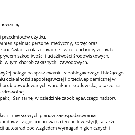
chowania,
i przedmiotów użytku,
winien spełniać personel medyczny, sprzęt oraz
elane świadczenia zdrowotne - w celu ochrony zdrowia
pływem szkodliwości i uciążliwości środowiskowych,
b, w tym chorób zakaźnych i zawodowych.
yżej polega na sprawowaniu zapobiegawczego i bieżącego
u działalności zapobiegawczej i przeciwepidemicznej w
h chorób powodowanych warunkami środowiska, a także na
-zdrowotnej.
pekcji Sanitarnej w dziedzinie zapobiegawczego nadzoru
kich i miejscowych planów zagospodarowania
budowy i zagospodarowania terenu inwestycji, a także
zacji autostrad pod względem wymagań higienicznych i