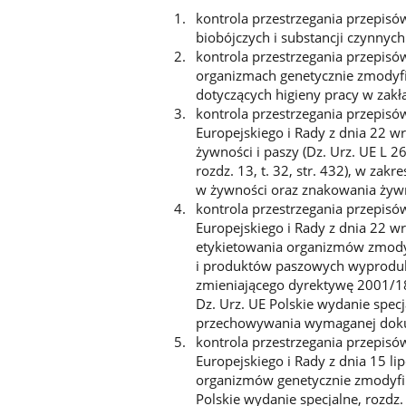
kontrola przestrzegania przepis
biobójczych i substancji czynnyc
kontrola przestrzegania przepisó
organizmach genetycznie zmodyfi
dotyczących higieny pracy w zakła
kontrola przestrzegania przepis
Europejskiego i Rady z dnia 22 w
żywności i paszy (Dz. Urz. UE L 26
rozdz. 13, t. 32, str. 432), w za
w żywności oraz znakowania żyw
kontrola przestrzegania przepis
Europejskiego i Rady z dnia 22 wr
etykietowania organizmów zmodyf
i produktów paszowych wyprodu
zmieniającego dyrektywę 2001/18/
Dz. Urz. UE Polskie wydanie specja
przechowywania wymaganej dokum
kontrola przestrzegania przepis
Europejskiego i Rady z dnia 15 l
organizmów genetycznie zmodyfiko
Polskie wydanie specjalne, rozdz. 