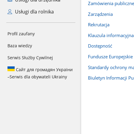
Zamówienia publiczn
Usługi dla rolnika
Zarządzenia
Rekrutacja
Profil zaufany
Klauzula informacyjna
Baza wiedzy
Dostępność
Fundusze Europejskie
Serwis Służby Cywilnej
Standardy ochrony ma
Сайт для громадян України
–
Serwis dla obywateli Ukrainy
Biuletyn Informacji Pu