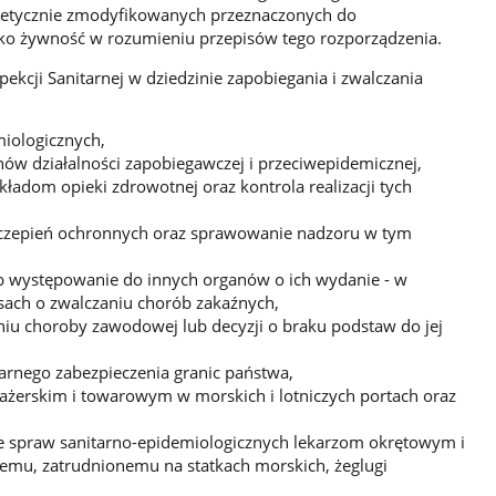
etycznie zmodyfikowanych przeznaczonych do
ko żywność w rozumieniu przepisów tego rozporządzenia.
ekcji Sanitarnej w dziedzinie zapobiegania i zwalczania
miologicznych,
w działalności zapobiegawczej i przeciwepidemicznej,
akładom opieki zdrowotnej oraz kontrola realizacji tych
zczepień ochronnych oraz sprawowanie nadzoru w tym
ub występowanie do innych organów o ich wydanie - w
ach o zwalczaniu chorób zakaźnych,
niu choroby zawodowej lub decyzji o braku podstaw do jej
arnego zabezpieczenia granic państwa,
ażerskim i towarowym w morskich i lotniczych portach oraz
ie spraw sanitarno-epidemiologicznych lekarzom okrętowym i
emu, zatrudnionemu na statkach morskich, żeglugi