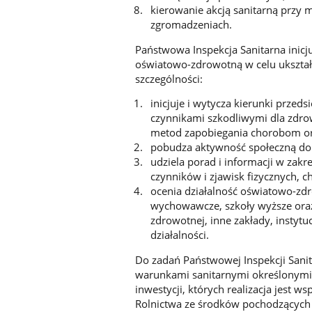
kierowanie akcją sanitarną przy 
zgromadzeniach.
Państwowa Inspekcja Sanitarna inicju
oświatowo-zdrowotną w celu ukszta
szczególności:
inicjuje i wytycza kierunki przed
czynnikami szkodliwymi dla zdrow
metod zapobiegania chorobom ora
pobudza aktywność społeczną do 
udziela porad i informacji w zak
czynników i zjawisk fizycznych, c
ocenia działalność oświatowo-zd
wychowawcze, szkoły wyższe oraz
zdrowotnej, inne zakłady, instytu
działalności.
Do zadań Państwowej Inspekcji Sanit
warunkami sanitarnymi określonymi p
inwestycji, których realizacja jest 
Rolnictwa ze środków pochodzących z