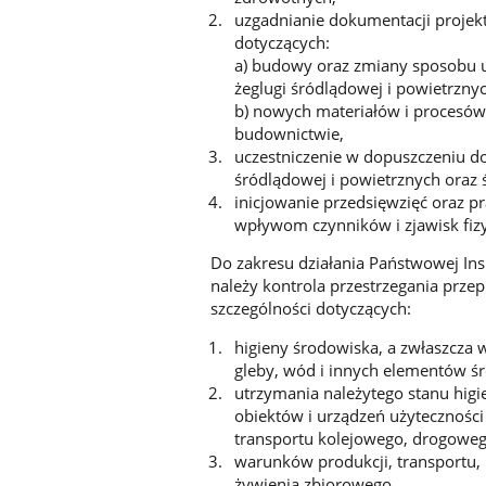
uzgadnianie dokumentacji proje
dotyczących:
a) budowy oraz zmiany sposobu 
żeglugi śródlądowej i powietrznyc
b) nowych materiałów i procesów
budownictwie,
uczestniczenie w dopuszczeniu d
śródlądowej i powietrznych oraz
inicjowanie przedsięwzięć oraz 
wpływom czynników i zjawisk fizy
Do zakresu działania Państwowej Ins
należy kontrola przestrzegania prze
szczególności dotyczących:
higieny środowiska, a zwłaszcza 
gleby, wód i innych elementów ś
utrzymania należytego stanu higi
obiektów i urządzeń użyteczności
transportu kolejowego, drogowego
warunków produkcji, transportu,
żywienia zbiorowego,