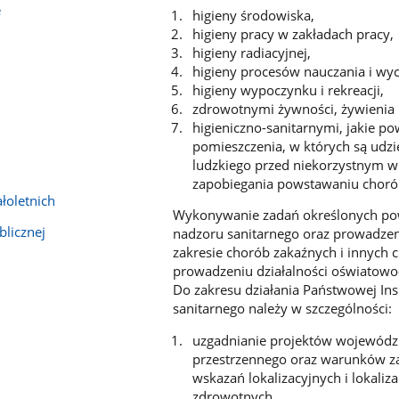
e
higieny środowiska,
higieny pracy w zakładach pracy,
higieny radiacyjnej,
higieny procesów nauczania i wy
higieny wypoczynku i rekreacji,
zdrowotnymi żywności, żywienia 
higieniczno-sanitarnymi, jakie po
pomieszczenia, w których są udzi
ludzkiego przed niekorzystnym w
zapobiegania powstawaniu choró
łoletnich
Wykonywanie zadań określonych pow
blicznej
nadzoru sanitarnego oraz prowadzeni
zakresie chorób zakaźnych i innyc
prowadzeniu działalności oświatowo
Do zakresu działania Państwowej Ins
sanitarnego należy w szczególności:
uzgadnianie projektów wojewódz
przestrzennego oraz warunków za
wskazań lokalizacyjnych i lokali
zdrowotnych,