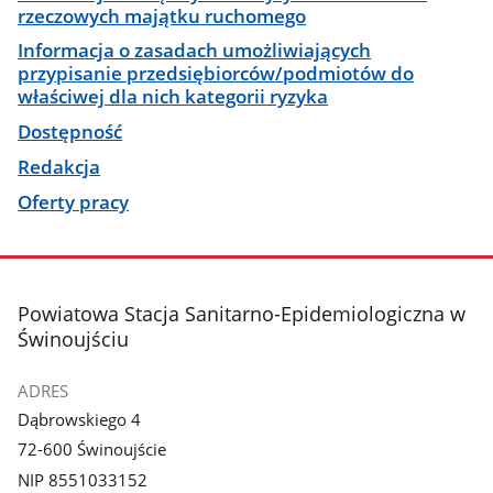
rzeczowych majątku ruchomego
Informacja o zasadach umożliwiających
przypisanie przedsiębiorców/podmiotów do
właściwej dla nich kategorii ryzyka
Dostępność
Redakcja
Oferty pracy
stopka
Powiatowa Stacja Sanitarno-Epidemiologiczna w
Świnoujściu
ADRES
Dąbrowskiego 4
72-600 Świnoujście
NIP 8551033152