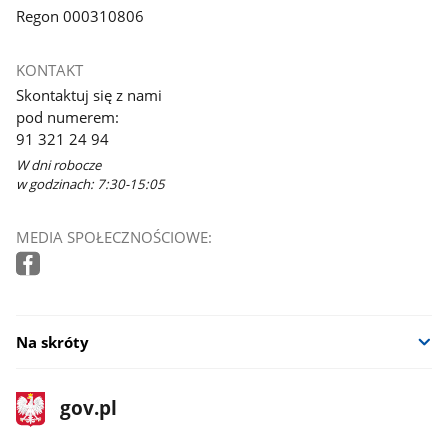
Regon 000310806
KONTAKT
Skontaktuj się z nami
pod numerem:
91 321 24 94
W dni robocze
w godzinach: 7:30-15:05
MEDIA SPOŁECZNOŚCIOWE:
Na skróty
stopka
Strona
gov.pl
gov.pl
główna