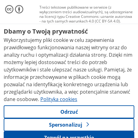
Treści tekstowe publikowane w serwisie (z
wyłączeniem treści audiowizualnych), są udostępniane
na licencji typu Creative Commons: uznanie autorstwa
- na tych samych warunkach 4.0 (CC BY-SA 4.0).
Materiały audiowizualne, w tym zdjęcia, materiały
Dbamy o Twoją prywatność
audio i wideo, są udostępniane na licencji typu
Creative Commons: uznanie autorstwa użycie
Wykorzystujemy pliki cookie w celu zapewnienia
niekomercyjne - bez utworów zależnych 4.0 (CC BY-
NC-ND 4.0), o ile nie jest to stwierdzone inaczej.
prawidłowego funkcjonowania naszej witryny oraz do
analizy ruchu i optymalizacji działania strony. Dzięki nim
możemy lepiej dostosować treści do potrzeb
użytkowników i stale ulepszać nasze usługi. Pamiętaj, że
informacje przechowywane w plikach cookie mogą
pozwalać na identyfikację konkretnego urządzenia lub
przeglądarki użytkownika, a więc potencjalnie stanowić
dane osobowe.
Polityka cookies
Odrzuć
Spersonalizuj
Zezwól na wszystkie