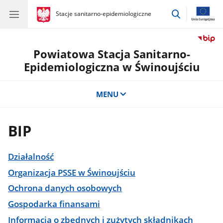
przejdź
gov.pl
Stacje sanitarno-epidemiologiczne
gov.pl
Stacje
do
sanitarno-
wyszukiwar
epidemiologiczne
Powiatowa Stacja Sanitarno-
Epidemiologiczna w Świnoujściu
MENU
BIP
Działalność
Organizacja PSSE w Świnoujściu
Ochrona danych osobowych
Gospodarka finansami
Informacja o zbędnych i zużytych składnikach