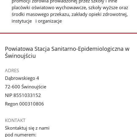
promocji zdrowia prowadzonej przez szkoły i inne
placówki oświatowo wychowawcze, szkoły wyższe oraz
środki masowego przekazu, zakłady opieki zdrowotnej,
instytucje i organizacje
stopka
Powiatowa Stacja Sanitarno-Epidemiologiczna w
Świnoujściu
ADRES
Dąbrowskiego 4
72-600 Świnoujście
NIP 8551033152
Regon 000310806
KONTAKT
Skontaktuj się z nami
pod numerem: