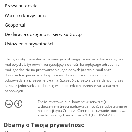
Prawa autorskie
Warunki korzystania
Geoportal
Deklaracja dostępności serwisu Gov.pl
Ustawienia prywatności
Strony dostępne w domenie www.gov.pl mogą zawierać adresy skrzynek
mailowych. Użytkownik korzystający z odnośnika będącego adresem e-
mail zgadza się na przetwarzanie jego danych (adres e-mail oraz
dobrowolnie podanych danych w wiadomości) w celu przesłania
odpowiedzi na przesłane pytania. Szczegóły przetwarzania danych przez
każdą z jednostek znajdują się w ich politykach przetwarzania danych
osobowych.
Treści tekstowe publikowane w serwisie (z
wyłączeniem treści audiowizualnych), są udostępniane
na licencji typu Creative Commons: uznanie autorstwa
- na tych samych warunkach 4.0 (CC BY-SA 4.0).
Materiały audiowizualne, w tym zdjęcia, materiały
Dbamy o Twoją prywatność
audio i wideo, są udostępniane na licencji typu
Creative Commons: uznanie autorstwa użycie