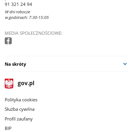
91 321 24 94
W dni robocze
w godzinach: 7:30-15:05
MEDIA SPOŁECZNOŚCIOWE:
Na skróty
stopka
Strona
gov.pl
gov.pl
główna
gov.pl
Polityka cookies
Służba cywilna
Profil zaufany
BIP