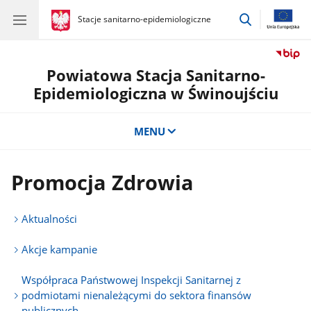
przejdź
gov.pl
Stacje sanitarno-epidemiologiczne
gov.pl
Stacje
do
sanitarno-
wyszukiwar
epidemiologiczne
Powiatowa Stacja Sanitarno-
Epidemiologiczna w Świnoujściu
MENU
Promocja Zdrowia
Aktualności
Akcje kampanie
Współpraca Państwowej Inspekcji Sanitarnej z
podmiotami nienależącymi do sektora finansów
publicznych