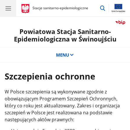
przejdź
gov.pl
Stacje sanitarno-epidemiologiczne
gov.pl
Stacje
do
sanitarno-
wyszukiwar
epidemiologiczne
Powiatowa Stacja Sanitarno-
Epidemiologiczna w Świnoujściu
MENU
Szczepienia ochronne
W Polsce szczepienia są wykonywane zgodnie z
obowiązującym Programem Szczepień Ochronnych,
który co roku jest aktualizowany. Zakres i organizacja
szczepień w Polsce jest realizowana na podstawie
następujących aktów prawnych: