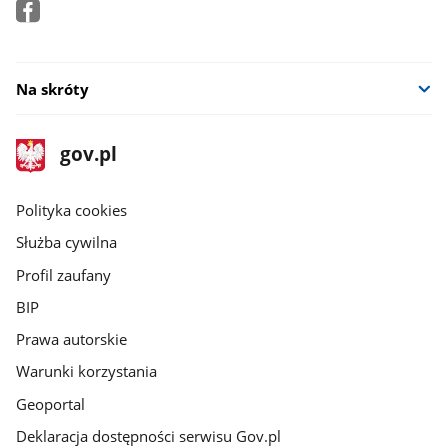
Na skróty
stopka
Strona
gov.pl
gov.pl
główna
gov.pl
Polityka cookies
Służba cywilna
Profil zaufany
BIP
Prawa autorskie
Warunki korzystania
Geoportal
Deklaracja dostępności serwisu Gov.pl