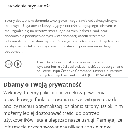
Ustawienia prywatności
Strony dostępne w domenie www.gov.pl mogą zawierać adresy skrzynek
mailowych. Użytkownik korzystający z odnośnika będącego adresem e-
mail zgadza się na przetwarzanie jego danych (adres e-mail oraz
dobrowolnie podanych danych w wiadomości) w celu przesłania
odpowiedzi na przesłane pytania. Szczegóły przetwarzania danych przez
każdą z jednostek znajdują się w ich politykach przetwarzania danych
osobowych.
Treści tekstowe publikowane w serwisie (z
wyłączeniem treści audiowizualnych), są udostępniane
na licencji typu Creative Commons: uznanie autorstwa
- na tych samych warunkach 4.0 (CC BY-SA 4.0).
Materiały audiowizualne, w tym zdjęcia, materiały
Dbamy o Twoją prywatność
audio i wideo, są udostępniane na licencji typu
Creative Commons: uznanie autorstwa użycie
Wykorzystujemy pliki cookie w celu zapewnienia
niekomercyjne - bez utworów zależnych 4.0 (CC BY-
NC-ND 4.0), o ile nie jest to stwierdzone inaczej.
prawidłowego funkcjonowania naszej witryny oraz do
analizy ruchu i optymalizacji działania strony. Dzięki nim
możemy lepiej dostosować treści do potrzeb
użytkowników i stale ulepszać nasze usługi. Pamiętaj, że
informacje przechowywane w plikach cookie mogą