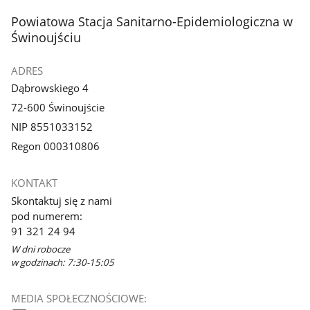
stopka
Powiatowa Stacja Sanitarno-Epidemiologiczna w
Świnoujściu
ADRES
Dąbrowskiego 4
72-600 Świnoujście
NIP 8551033152
Regon 000310806
KONTAKT
Skontaktuj się z nami
pod numerem:
91 321 24 94
W dni robocze
w godzinach: 7:30-15:05
MEDIA SPOŁECZNOŚCIOWE: