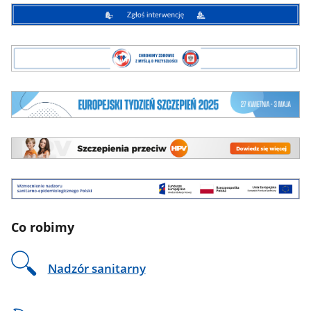
do
pobrania
Chronimy
zdrowie
z
myślą
Europejski
o
Tydzień
przyszłości
Szczepień
2025
Szczepienia
przeciw
HPV
Wzmocnienie
nadzoru
sanitarno-
Co robimy
epidemiologicznego
Polski.
Wzmocnienie
Nadzór sanitarny
nadzoru
sanitarno-
epidemiologicznego