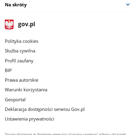
Na skróty
stopka
Strona
gov.pl
gov.pl
główna
gov.pl
Polityka cookies
Służba cywilna
Profil zaufany
BIP
Prawa autorskie
Warunki korzystania
Geoportal
Deklaracja dostępności serwisu Gov.pl
Ustawienia prywatności
Strony dostępne w domenie www.gov.pl mogą zawierać adresy skrzynek