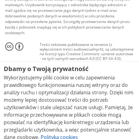
mailowych. Użytkownik korzystający z odnośnika będącego adresem e-
mail zgadza się na przetwarzanie jego danych (adres e-mail oraz
dobrowolnie podanych danych w wiadomości) w celu przesłania
odpowiedzi na przesłane pytania. Szczegóły przetwarzania danych przez
każdą z jednostek znajdują się w ich politykach przetwarzania danych
osobowych.
Treści tekstowe publikowane w serwisie (z
wyłączeniem treści audiowizualnych), są udostępniane
na licencji typu Creative Commons: uznanie autorstwa
- na tych samych warunkach 4.0 (CC BY-SA 4.0).
Materiały audiowizualne, w tym zdjęcia, materiały
Dbamy o Twoją prywatność
audio i wideo, są udostępniane na licencji typu
Creative Commons: uznanie autorstwa użycie
Wykorzystujemy pliki cookie w celu zapewnienia
niekomercyjne - bez utworów zależnych 4.0 (CC BY-
NC-ND 4.0), o ile nie jest to stwierdzone inaczej.
prawidłowego funkcjonowania naszej witryny oraz do
analizy ruchu i optymalizacji działania strony. Dzięki nim
możemy lepiej dostosować treści do potrzeb
użytkowników i stale ulepszać nasze usługi. Pamiętaj, że
informacje przechowywane w plikach cookie mogą
pozwalać na identyfikację konkretnego urządzenia lub
przeglądarki użytkownika, a więc potencjalnie stanowić
dane osobowe.
Polityka cookies