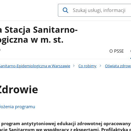
 Stacja Sanitarno-
giczna w m. st.
e
O PSSE
Sanitarno-Epidemiologiczna w Warszawie
Co robimy
Oświata zdrow
Zdrowie
ałożenia programu
to program antytytoniowej edukacji zdrowotnej opracowany
ie Sanitarnym we współpracy z ekspertami. Profilaktyka 