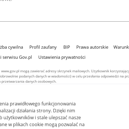
użba cywilna
Profil zaufany
BIP
Prawa autorskie
Warunki
i serwisu Gov.pl
Ustawienia prywatności
 www.gov.pl mogą zawierać adresy skrzynek mailowych. Użytkownik korzystający
dobrowolnie podanych danych w wiadomości) w celu przesłania odpowiedzi na prz
ach przetwarzania danych osobowych.
we publikowane w serwisie (z wyłączeniem treści audiowizualnych), są
 na licencji typu Creative Commons: uznanie autorstwa - na tych samych
 (CC BY-SA 4.0). Materiały audiowizualne, w tym zdjęcia, materiały audio i wideo
ienia prawidłowego funkcjonowania
ane na licencji typu Creative Commons: uznanie autorstwa użycie niekomercyjne 
ależnych 4.0 (CC BY-NC-ND 4.0), o ile nie jest to stwierdzone inaczej.
i działania strony. Dzięki nim
 użytkowników i stale ulepszać nasze