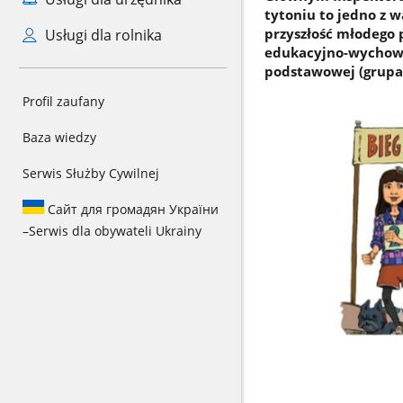
tytoniu to jedno z 
przyszłość młodego 
Usługi dla rolnika
edukacyjno-wychowaw
podstawowej (grupa 
Profil zaufany
Baza wiedzy
Serwis Służby Cywilnej
Сайт для громадян України
–
Serwis dla obywateli Ukrainy