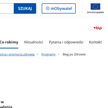
Logowanie
SZUKAJ
mObywatel
do
panelu
Co robimy
Aktualności
Pytania i odpowiedzi
Kontakt
otna i promocja zdrowia
Programy
Bieg po Zdrowie
 w
palenia