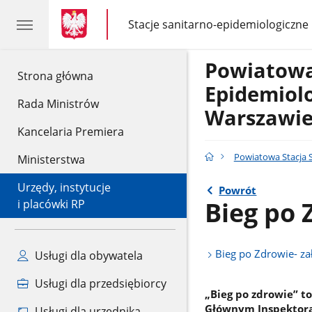
gov.pl
gov.pl
Stacje sanitarno-epidemiologiczne
gov.pl
Stacje
sanitarno-
epidemiologiczne
Powiatowa
gov.pl
Strona główna
Epidemiolo
Rada Ministrów
Warszawi
Kancelaria Premiera
Powiatowa Stacja 
Ministerstwa
Urzędy, instytucje
Powrót
Bieg po 
i placówki RP
Bieg po Zdrowie- z
Usługi dla obywatela
Usługi dla przedsiębiorcy
„Bieg po zdrowie” 
Głównym Inspektorac
Usługi dla urzędnika