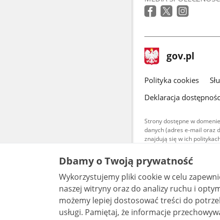
stopka
Strona
gov.pl
gov.pl
główna
gov.pl
Polityka cookies
Sł
Deklaracja dostępnośc
Strony dostępne w domenie
danych (adres e-mail oraz 
znajdują się w ich polityk
Treści teksto
Dbamy o Twoją prywatność
udostępniane
warunkach 4.0
Wykorzystujemy pliki cookie w celu zapewn
są udostępni
bez utworów z
naszej witryny oraz do analizy ruchu i optymalizacj
możemy lepiej dostosować treści do potrzeb
usługi. Pamiętaj, że informacje przechowywane w plikach cookie mogą pozwalać na