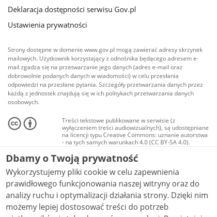
Deklaracja dostępności serwisu Gov.pl
Ustawienia prywatności
Strony dostępne w domenie www.gov.pl mogą zawierać adresy skrzynek
mailowych. Użytkownik korzystający z odnośnika będącego adresem e-
mail zgadza się na przetwarzanie jego danych (adres e-mail oraz
dobrowolnie podanych danych w wiadomości) w celu przesłania
odpowiedzi na przesłane pytania. Szczegóły przetwarzania danych przez
każdą z jednostek znajdują się w ich politykach przetwarzania danych
osobowych.
Treści tekstowe publikowane w serwisie (z
wyłączeniem treści audiowizualnych), są udostępniane
na licencji typu Creative Commons: uznanie autorstwa
- na tych samych warunkach 4.0 (CC BY-SA 4.0).
Materiały audiowizualne, w tym zdjęcia, materiały
Dbamy o Twoją prywatność
audio i wideo, są udostępniane na licencji typu
Creative Commons: uznanie autorstwa użycie
Wykorzystujemy pliki cookie w celu zapewnienia
niekomercyjne - bez utworów zależnych 4.0 (CC BY-
NC-ND 4.0), o ile nie jest to stwierdzone inaczej.
prawidłowego funkcjonowania naszej witryny oraz do
analizy ruchu i optymalizacji działania strony. Dzięki nim
możemy lepiej dostosować treści do potrzeb