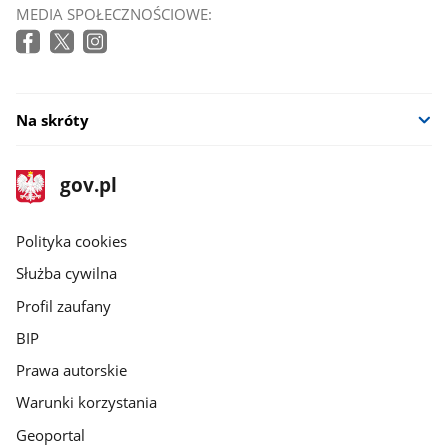
MEDIA SPOŁECZNOŚCIOWE:
Na skróty
stopka
Strona
gov.pl
gov.pl
główna
gov.pl
Polityka cookies
Służba cywilna
Profil zaufany
BIP
Prawa autorskie
Warunki korzystania
Geoportal