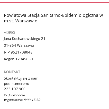
stopka
Powiatowa Stacja Sanitarno-Epidemiologiczna w
m.st. Warszawie
ADRES
Jana Kochanowskiego 21
01-864 Warszawa
NIP 9521708048
Regon 12945850
KONTAKT
Skontaktuj się z nami
pod numerem:
223 107 900
W dni robocze
w godzinach: 8:00-15:30