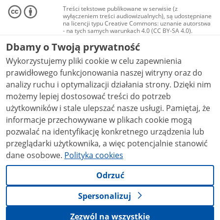
Treści tekstowe publikowane w serwisie (z
wyłączeniem treści audiowizualnych), są udostępniane
na licencji typu Creative Commons: uznanie autorstwa
- na tych samych warunkach 4.0 (CC BY-SA 4.0).
Materiały audiowizualne, w tym zdjęcia, materiały
Dbamy o Twoją prywatność
audio i wideo, są udostępniane na licencji typu
Creative Commons: uznanie autorstwa użycie
Wykorzystujemy pliki cookie w celu zapewnienia
niekomercyjne - bez utworów zależnych 4.0 (CC BY-
NC-ND 4.0), o ile nie jest to stwierdzone inaczej.
prawidłowego funkcjonowania naszej witryny oraz do
analizy ruchu i optymalizacji działania strony. Dzięki nim
możemy lepiej dostosować treści do potrzeb
użytkowników i stale ulepszać nasze usługi. Pamiętaj, że
informacje przechowywane w plikach cookie mogą
pozwalać na identyfikację konkretnego urządzenia lub
przeglądarki użytkownika, a więc potencjalnie stanowić
dane osobowe.
Polityka cookies
Odrzuć
Spersonalizuj
Zezwól na wszystkie