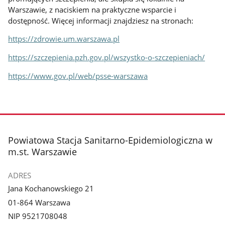
Warszawie, z naciskiem na praktyczne wsparcie i
dostępność. Więcej informacji znajdziesz na stronach:
https://zdrowie.um.warszawa.pl
https://szczepienia.pzh.gov.pl/wszystko-o-szczepieniach/
https://www.gov.pl/web/psse-warszawa
stopka
Powiatowa Stacja Sanitarno-Epidemiologiczna w
m.st. Warszawie
ADRES
Jana Kochanowskiego 21
01-864 Warszawa
NIP 9521708048