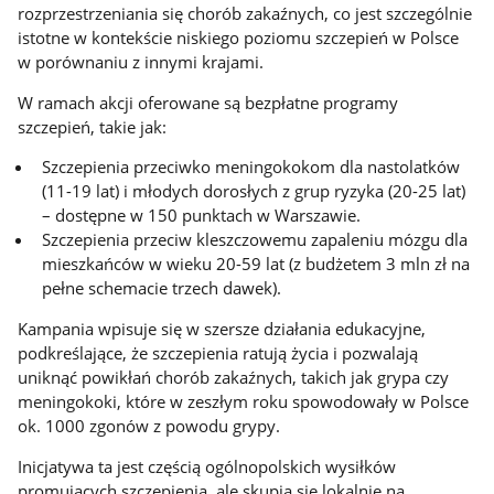
rozprzestrzeniania się chorób zakaźnych, co jest szczególnie
istotne w kontekście niskiego poziomu szczepień w Polsce
w porównaniu z innymi krajami.
W ramach akcji oferowane są bezpłatne programy
szczepień, takie jak:
Szczepienia przeciwko meningokokom dla nastolatków
(11-19 lat) i młodych dorosłych z grup ryzyka (20-25 lat)
– dostępne w 150 punktach w Warszawie.
Szczepienia przeciw kleszczowemu zapaleniu mózgu dla
mieszkańców w wieku 20-59 lat (z budżetem 3 mln zł na
pełne schemacie trzech dawek).
Kampania wpisuje się w szersze działania edukacyjne,
podkreślające, że szczepienia ratują życia i pozwalają
uniknąć powikłań chorób zakaźnych, takich jak grypa czy
meningokoki, które w zeszłym roku spowodowały w Polsce
ok. 1000 zgonów z powodu grypy.
Inicjatywa ta jest częścią ogólnopolskich wysiłków
promujących szczepienia, ale skupia się lokalnie na