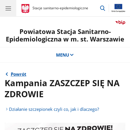
przejdź
gov.pl
Stacje sanitarno-epidemiologiczne
gov.pl
Stacje
do
sanitarno-
wyszukiwar
epidemiologiczne
Powiatowa Stacja Sanitarno-
Epidemiologiczna w m. st. Warszawie
MENU
Powrót
Kampania ZASZCZEP SIĘ NA
ZDROWIE
Działanie szczepionek czyli co, jak i dlaczego?