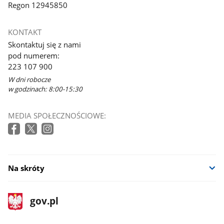
Regon 12945850
KONTAKT
Skontaktuj się z nami
pod numerem:
223 107 900
W dni robocze
w godzinach: 8:00-15:30
MEDIA SPOŁECZNOŚCIOWE:
Na skróty
stopka
Strona
gov.pl
gov.pl
główna