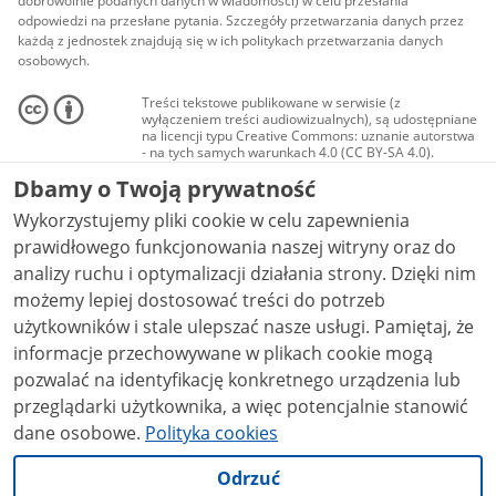
dobrowolnie podanych danych w wiadomości) w celu przesłania
odpowiedzi na przesłane pytania. Szczegóły przetwarzania danych przez
każdą z jednostek znajdują się w ich politykach przetwarzania danych
osobowych.
Treści tekstowe publikowane w serwisie (z
wyłączeniem treści audiowizualnych), są udostępniane
na licencji typu Creative Commons: uznanie autorstwa
- na tych samych warunkach 4.0 (CC BY-SA 4.0).
Materiały audiowizualne, w tym zdjęcia, materiały
Dbamy o Twoją prywatność
audio i wideo, są udostępniane na licencji typu
Creative Commons: uznanie autorstwa użycie
Wykorzystujemy pliki cookie w celu zapewnienia
niekomercyjne - bez utworów zależnych 4.0 (CC BY-
NC-ND 4.0), o ile nie jest to stwierdzone inaczej.
prawidłowego funkcjonowania naszej witryny oraz do
analizy ruchu i optymalizacji działania strony. Dzięki nim
możemy lepiej dostosować treści do potrzeb
użytkowników i stale ulepszać nasze usługi. Pamiętaj, że
informacje przechowywane w plikach cookie mogą
pozwalać na identyfikację konkretnego urządzenia lub
przeglądarki użytkownika, a więc potencjalnie stanowić
dane osobowe.
Polityka cookies
Odrzuć