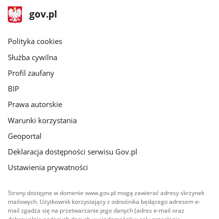
stopka
Strona
gov.pl
gov.pl
główna
gov.pl
Polityka cookies
Służba cywilna
Profil zaufany
BIP
Prawa autorskie
Warunki korzystania
Geoportal
Deklaracja dostępności serwisu Gov.pl
Ustawienia prywatności
Strony dostępne w domenie www.gov.pl mogą zawierać adresy skrzynek
mailowych. Użytkownik korzystający z odnośnika będącego adresem e-
mail zgadza się na przetwarzanie jego danych (adres e-mail oraz