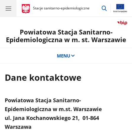
przejdź
gov.pl
Stacje sanitarno-epidemiologiczne
gov.pl
Stacje
do
sanitarno-
wyszukiwar
epidemiologiczne
Powiatowa Stacja Sanitarno-
Epidemiologiczna w m. st. Warszawie
MENU
Dane kontaktowe
Powiatowa Stacja Sanitarno-
Epidemiologiczna w m.st. Warszawie
ul. Jana Kochanowskiego 21, 01-864
Warszawa