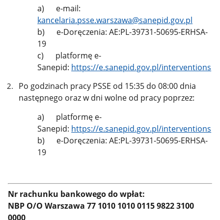
a) e-mail:
kancelaria.psse.warszawa@sanepid.gov.pl
b)
e-Doręczenia: AE:PL-39731-50695-ERHSA-
19
c) platformę e-
Sanepid:
https://e.sanepid.gov.pl/interventions
Po godzinach pracy PSSE od 15:35 do 08:00 dnia
następnego oraz w dni wolne
od pracy poprzez:
a) platformę e-
Sanepid:
https://e.sanepid.gov.pl/interventions
b)
e-Doręczenia: AE:PL-39731-50695-ERHSA-
19
Nr rachunku bankowego do wpłat:
NBP O/O Warszawa 77 1010 1010 0115 9822 3100
0000