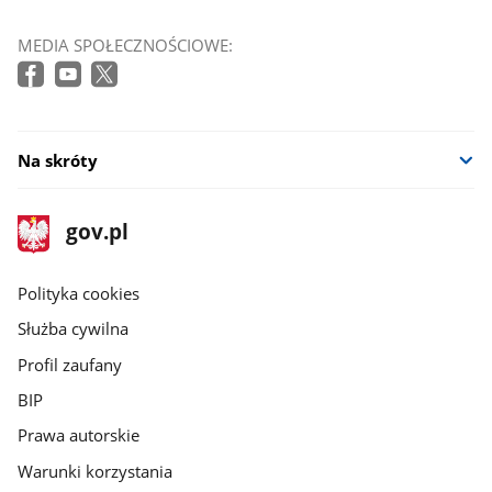
MEDIA SPOŁECZNOŚCIOWE:
Na skróty
stopka
Strona
gov.pl
gov.pl
główna
gov.pl
Polityka cookies
Służba cywilna
Profil zaufany
BIP
Prawa autorskie
Warunki korzystania