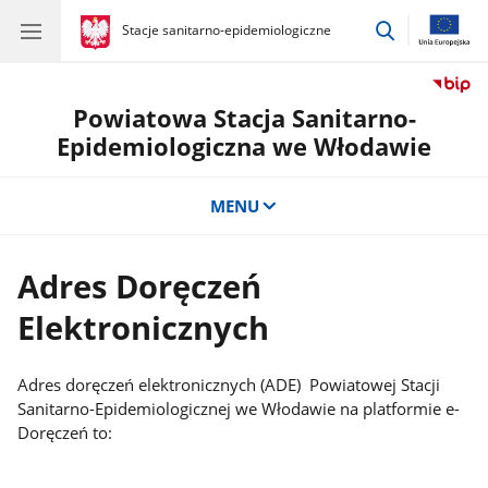
przejdź
gov.pl
Stacje sanitarno-epidemiologiczne
gov.pl
Stacje
do
sanitarno-
wyszukiwar
epidemiologiczne
Powiatowa Stacja Sanitarno-
Epidemiologiczna we Włodawie
MENU
Adres Doręczeń
Elektronicznych
Adres doręczeń elektronicznych (ADE) Powiatowej Stacji
Sanitarno-Epidemiologicznej we Włodawie na platformie e-
Doręczeń to: