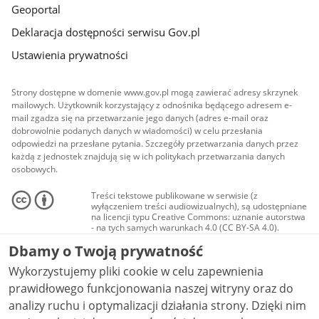
Geoportal
Deklaracja dostępności serwisu Gov.pl
Ustawienia prywatności
Strony dostępne w domenie www.gov.pl mogą zawierać adresy skrzynek
mailowych. Użytkownik korzystający z odnośnika będącego adresem e-
mail zgadza się na przetwarzanie jego danych (adres e-mail oraz
dobrowolnie podanych danych w wiadomości) w celu przesłania
odpowiedzi na przesłane pytania. Szczegóły przetwarzania danych przez
każdą z jednostek znajdują się w ich politykach przetwarzania danych
osobowych.
Treści tekstowe publikowane w serwisie (z
wyłączeniem treści audiowizualnych), są udostępniane
na licencji typu Creative Commons: uznanie autorstwa
- na tych samych warunkach 4.0 (CC BY-SA 4.0).
Materiały audiowizualne, w tym zdjęcia, materiały
Dbamy o Twoją prywatność
audio i wideo, są udostępniane na licencji typu
Creative Commons: uznanie autorstwa użycie
Wykorzystujemy pliki cookie w celu zapewnienia
niekomercyjne - bez utworów zależnych 4.0 (CC BY-
NC-ND 4.0), o ile nie jest to stwierdzone inaczej.
prawidłowego funkcjonowania naszej witryny oraz do
analizy ruchu i optymalizacji działania strony. Dzięki nim