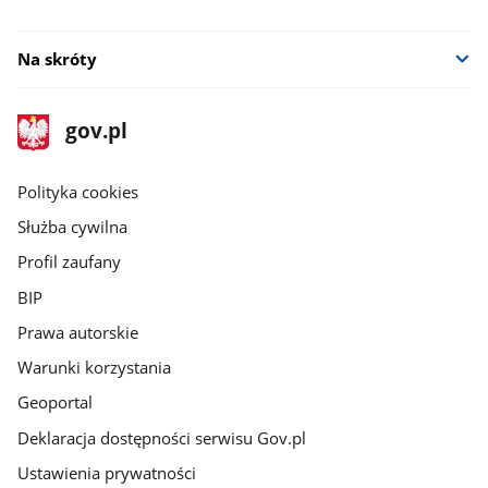
Na skróty
stopka
Strona
gov.pl
gov.pl
główna
gov.pl
Polityka cookies
Służba cywilna
Profil zaufany
BIP
Prawa autorskie
Warunki korzystania
Geoportal
Deklaracja dostępności serwisu Gov.pl
Ustawienia prywatności