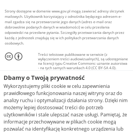
Strony dostępne w domenie www.gov.pl mogą zawierać adresy skrzynek
mailowych. Użytkownik korzystający z odnośnika będącego adresem e-
mail zgadza się na przetwarzanie jego danych (adres e-mail oraz
dobrowolnie podanych danych w wiadomości) w celu przesłania
odpowiedzi na przesłane pytania. Szczegóły przetwarzania danych przez
każdą z jednostek znajdują się w ich politykach przetwarzania danych
osobowych.
Treści tekstowe publikowane w serwisie (z
wyłączeniem treści audiowizualnych), są udostępniane
na licencji typu Creative Commons: uznanie autorstwa
- na tych samych warunkach 4.0 (CC BY-SA 4.0).
Materiały audiowizualne, w tym zdjęcia, materiały
Dbamy o Twoją prywatność
audio i wideo, są udostępniane na licencji typu
Creative Commons: uznanie autorstwa użycie
Wykorzystujemy pliki cookie w celu zapewnienia
niekomercyjne - bez utworów zależnych 4.0 (CC BY-
NC-ND 4.0), o ile nie jest to stwierdzone inaczej.
prawidłowego funkcjonowania naszej witryny oraz do
analizy ruchu i optymalizacji działania strony. Dzięki nim
możemy lepiej dostosować treści do potrzeb
użytkowników i stale ulepszać nasze usługi. Pamiętaj, że
informacje przechowywane w plikach cookie mogą
pozwalać na identyfikację konkretnego urządzenia lub