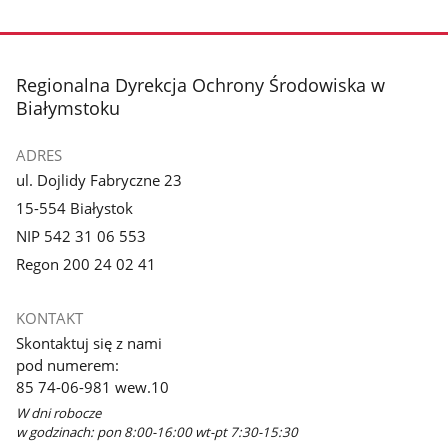
stopka
Regionalna Dyrekcja Ochrony Środowiska w
Białymstoku
ADRES
ul. Dojlidy Fabryczne 23
15-554 Białystok
NIP 542 31 06 553
Regon 200 24 02 41
KONTAKT
Skontaktuj się z nami
pod numerem:
85 74-06-981 wew.10
W dni robocze
w godzinach: pon 8:00-16:00 wt-pt 7:30-15:30