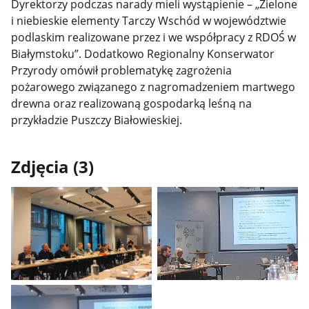
Dyrektorzy podczas narady mieli wystąpienie – „Zielone
i niebieskie elementy Tarczy Wschód w województwie
podlaskim realizowane przez i we współpracy z RDOŚ w
Białymstoku”. Dodatkowo Regionalny Konserwator
Przyrody omówił problematykę zagrożenia
pożarowego związanego z nagromadzeniem martwego
drewna oraz realizowaną gospodarką leśną na
przykładzie Puszczy Białowieskiej.
Zdjęcia (3)
Pokaż
Pokaż
zdjęcie
zdjęcie