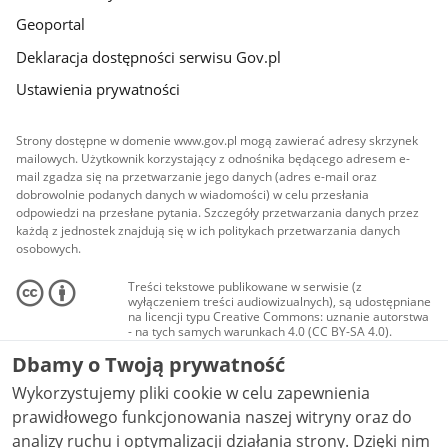
Geoportal
Deklaracja dostępności serwisu Gov.pl
Ustawienia prywatności
Strony dostępne w domenie www.gov.pl mogą zawierać adresy skrzynek
mailowych. Użytkownik korzystający z odnośnika będącego adresem e-
mail zgadza się na przetwarzanie jego danych (adres e-mail oraz
dobrowolnie podanych danych w wiadomości) w celu przesłania
odpowiedzi na przesłane pytania. Szczegóły przetwarzania danych przez
każdą z jednostek znajdują się w ich politykach przetwarzania danych
osobowych.
Treści tekstowe publikowane w serwisie (z
wyłączeniem treści audiowizualnych), są udostępniane
na licencji typu Creative Commons: uznanie autorstwa
- na tych samych warunkach 4.0 (CC BY-SA 4.0).
Materiały audiowizualne, w tym zdjęcia, materiały
Dbamy o Twoją prywatność
audio i wideo, są udostępniane na licencji typu
Creative Commons: uznanie autorstwa użycie
Wykorzystujemy pliki cookie w celu zapewnienia
niekomercyjne - bez utworów zależnych 4.0 (CC BY-
NC-ND 4.0), o ile nie jest to stwierdzone inaczej.
prawidłowego funkcjonowania naszej witryny oraz do
analizy ruchu i optymalizacji działania strony. Dzięki nim