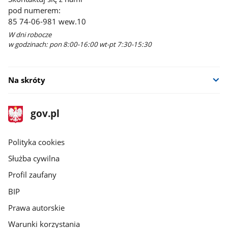
pod numerem:
85 74-06-981 wew.10
W dni robocze
w godzinach: pon 8:00-16:00 wt-pt 7:30-15:30
Na skróty
stopka
Strona
gov.pl
gov.pl
główna
gov.pl
Polityka cookies
Służba cywilna
Profil zaufany
BIP
Prawa autorskie
Warunki korzystania