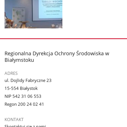
1
2
z
z
galerii.
galerii.
Pokaż
zdjęcie
3
z
stopka
Regionalna Dyrekcja Ochrony Środowiska w
galerii.
Białymstoku
ADRES
ul. Dojlidy Fabryczne 23
15-554 Białystok
NIP 542 31 06 553
Regon 200 24 02 41
KONTAKT
Skontaktuj się z nami