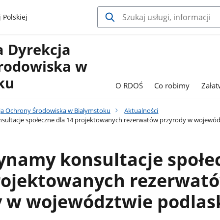
 Polskiej
a Dyrekcja
rodowiska w
ku
O RDOŚ
Co robimy
Zała
ja Ochrony Środowiska w Białymstoku
Aktualności
ultacje społeczne dla 14 projektowanych rezerwatów przyrody w wojewód
ynamy konsultacje społe
projektowanych rezerwat
y w województwie podlas