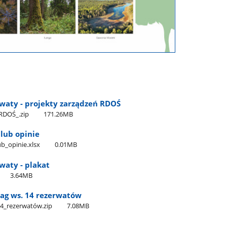
waty - projekty zarządzeń RDOŚ
RDOŚ​_.zip
171.26MB
lub opinie
ub​_opinie.xlsx
0.01MB
waty - plakat
3.64MB
ag ws. 14 rezerwatów
14​_rezerwatów.zip
7.08MB