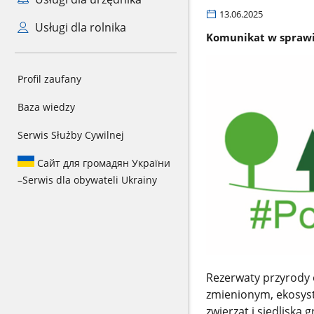
13.06.2025
Usługi dla rolnika
Komunikat w sprawie
Profil zaufany
Baza wiedzy
Serwis Służby Cywilnej
Сайт для громадян України
–
Serwis dla obywateli Ukrainy
Rezerwaty przyrody
zmienionym, ekosystem
zwierząt i siedliska