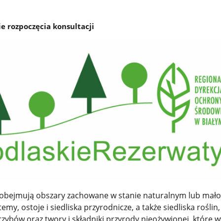
 rozpoczęcia konsultacji
 obejmują obszary zachowane w stanie naturalnym lub mało
y, ostoje i siedliska przyrodnicze, a także siedliska roślin,
 grzybów oraz twory i składniki przyrody nieożywionej, które 