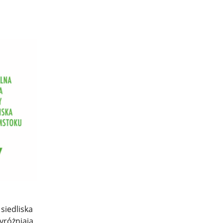
 siedliska
wyróżniają