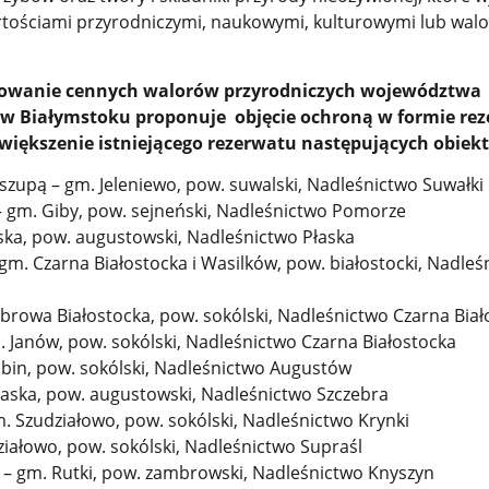
rtościami przyrodniczymi, naukowymi, kulturowymi lub wal
howanie cennych walorów przyrodniczych województwa
 w Białymstoku proponuje objęcie ochroną w formie re
owiększenie istniejącego rezerwatu następujących obiek
szupą – gm. Jeleniewo, pow. suwalski, Nadleśnictwo Suwałki
 gm. Giby, pow. sejneński, Nadleśnictwo Pomorze
ska, pow. augustowski, Nadleśnictwo Płaska
gm. Czarna Białostocka i Wasilków, pow. białostocki, Nadleś
browa Białostocka, pow. sokólski, Nadleśnictwo Czarna Biał
Janów, pow. sokólski, Nadleśnictwo Czarna Białostocka
abin, pow. sokólski, Nadleśnictwo Augustów
aska, pow. augustowski, Nadleśnictwo Szczebra
. Szudziałowo, pow. sokólski, Nadleśnictwo Krynki
iałowo, pow. sokólski, Nadleśnictwo Supraśl
 gm. Rutki, pow. zambrowski, Nadleśnictwo Knyszyn