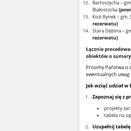
Bartoszycha – gm.
Białostocka
(pow
Kozi Rynek – gm.
rezerwatu)
Stara Dębina – g
rezerwatu)
Łącznie procedowan
obiektów o sumaryc
Prosimy Państwa o z
ewentualnych uwag 
Jak wziąć udział w
Zapoznaj się z 
projekty za
tabela na op
Uzupełnij tabelę