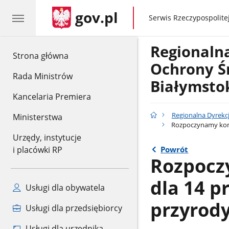
gov.pl
gov.pl
Serwis Rzeczypospolitej
Regionaln
gov.pl
Strona główna
Ochrony Ś
Rada Ministrów
Białymsto
Kancelaria Premiera
Regionalna Dyrekc
Ministerstwa
Rozpoczynamy kons
Urzędy, instytucje
Powrót
i placówki RP
Rozpocz
dla 14 
Usługi dla obywatela
przyrod
Usługi dla przedsiębiorcy
Usługi dla urzędnika