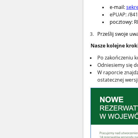
e-mail
:
sekre
ePUAP: /841
pocztowy: 
Prześlij swoje uw
Nasze kolejne krok
Po zakończeniu ko
Odniesiemy się do
W raporcie znajd
ostatecznej wersj