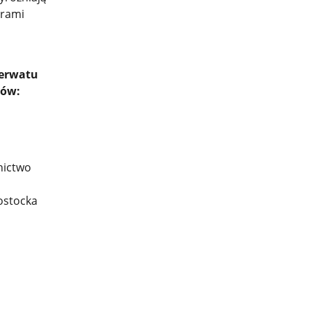
orami
zerwatu
tów:
nictwo
ostocka