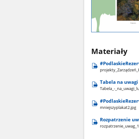
Materiały
#PodlaskieRezer
projekty​_Zarządzeń​_
Tabela na uwagi 
Tabela​_-​_na​_uwagi​_l
#PodlaskieRezer
mniejszyplakat2.jpg
Rozpatrzenie uw
rozpatrzenie​_uwag​_