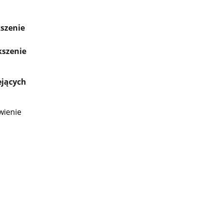
szenie
kszenie
ejących
wienie