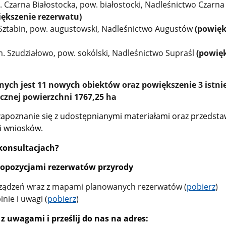
 Czarna Białostocka, pow. białostocki, Nadleśnictwo Czarna
iększenie rezerwatu)
 Sztabin, pow. augustowski, Nadleśnictwo Augustów
(powięk
m. Szudziałowo, pow. sokólski, Nadleśnictwo Supraśl
(powię
ych jest 11 nowych obiektów oraz powiększenie 3 istni
znej powierzchni 1767,25 ha
apoznanie się z udostępnianymi materiałami oraz przedsta
i wniosków.
 konsultacjach?
propozycjami rezerwatów przyrody
rządzeń wraz z mapami planowanych rezerwatów (
pobierz
)
inie i uwagi (
pobierz
)
 z uwagami i prześlij do nas na adres: