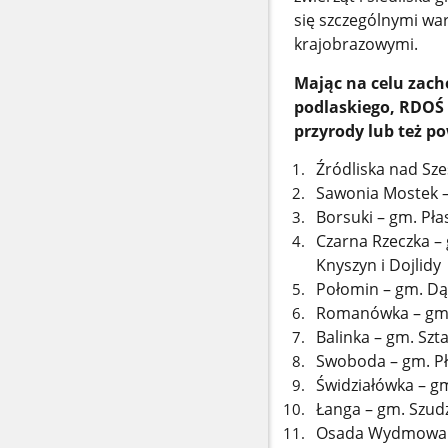
się szczególnymi wa
krajobrazowymi.
Mając na celu zac
podlaskiego, RDOŚ
przyrody lub też p
Źródliska nad Sze
Sawonia Mostek –
Borsuki – gm. Pła
Czarna Rzeczka – 
Knyszyn i Dojlidy
Połomin – gm. Dą
Romanówka – gm. 
Balinka – gm. Szt
Swoboda – gm. Pł
Świdziałówka – gm
Łanga – gm. Szudz
Osada Wydmowa –