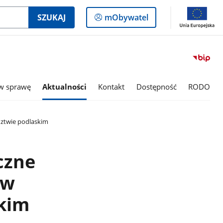
Logowanie
SZUKAJ
mObywatel
do
panelu
tw sprawę
Aktualności
Kontakt
Dostępność
RODO
ztwie podlaskim
czne
ów
kim