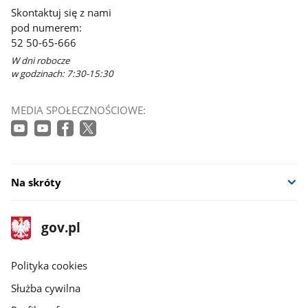
się
Skontaktuj się z nami
w
pod numerem:
nowym
52 50-65-666
oknie
W dni robocze
w godzinach: 7:30-15:30
MEDIA SPOŁECZNOŚCIOWE:
Na skróty
stopka
Strona
gov.pl
gov.pl
główna
gov.pl
Polityka cookies
Służba cywilna