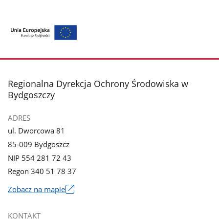
stopka
Regionalna Dyrekcja Ochrony Środowiska w
Bydgoszczy
ADRES
ul. Dworcowa 81
85-009 Bydgoszcz
NIP 554 281 72 43
Regon 340 51 78 37
Zobacz na mapie
Link
otworzy
KONTAKT