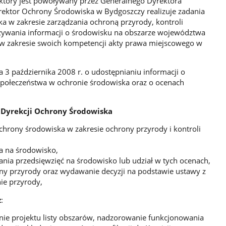
który jest powoływany przez Generalnego Dyrektora
ektor Ochrony Środowiska w Bydgoszczy realizuje zadania
ka w zakresie zarządzania ochroną przyrody, kontroli
zywania informacji o środowisku na obszarze województwa
w zakresie swoich kompetencji akty prawa miejscowego w
 3 października 2008 r. o udostępnianiu informacji o
 społeczeństwa w ochronie środowiska oraz o ocenach
 Dyrekcji Ochrony Środowiska
 ochrony środowiska w zakresie ochrony przyrody i kontroli
a na środowisko,
nia przedsięwzięć na środowisko lub udział w tych ocenach,
ony przyrody oraz wydawanie decyzji na podstawie ustawy z
ie przyrody,
z
:
nie projektu listy obszarów, nadzorowanie funkcjonowania