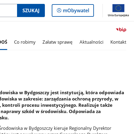
Logowanie
SZUKAJ
mObywatel
do
panelu
DOŚ
Co robimy
Załatw sprawę
Aktualności
Kontakt
dowiska w Bydgoszczy jest instytucją, która odpowiada
odowiska w zakresie: zarządzania ochroną przyrody, w
 kontroli procesu inwestycyjnego. Realizuje także
i naprawy szkód w środowisku. Odpowiada za
sku.
 Środowiska w Bydgoszczy kieruje Regionalny Dyrektor