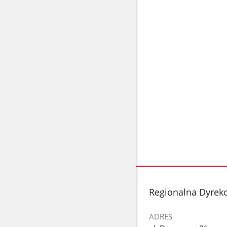
stopka
Regionalna Dyrek
ADRES