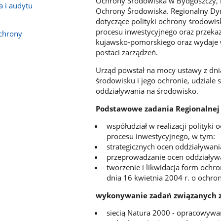
Ochrony Środowiska w Bydgoszczy, 
 i audytu
Ochrony Środowiska. Regionalny Dyr
dotyczące polityki ochrony środowis
procesu inwestycyjnego oraz przeka
chrony
kujawsko-pomorskiego oraz wydaje 
postaci zarządzeń.
Urząd powstał na mocy ustawy z dnia
środowisku i jego ochronie, udziale
oddziaływania na środowisko.
Podstawowe zadania Regionalnej
współudział w realizacji polityki
procesu inwestycyjnego, w tym:
strategicznych ocen oddziaływani
przeprowadzanie ocen oddziaływa
tworzenie i likwidacja form ochr
dnia 16 kwietnia 2004 r. o ochron
wykonywanie zadań związanych 
siecią Natura 2000 - opracowywa