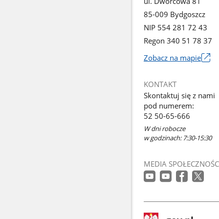
ul. Dworcowa 81
85-009 Bydgoszcz
NIP 554 281 72 43
Regon 340 51 78 37
Zobacz na mapie
Link
otworzy
KONTAKT
się
Skontaktuj się z nami
w
pod numerem:
nowym
52 50-65-666
oknie
W dni robocze
w godzinach: 7:30-15:30
MEDIA SPOŁECZNOŚC
stopka
Strona