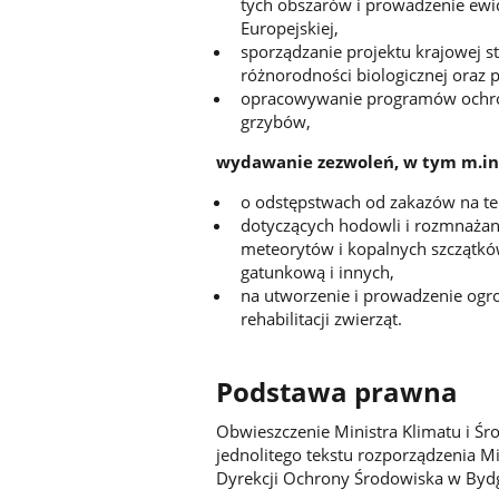
tych obszarów i prowadzenie ewide
Europejskiej,
sporządzanie projektu krajowej 
różnorodności biologicznej oraz 
opracowywanie programów ochron
grzybów,
wydawanie zezwoleń, w tym m.in.
o odstępstwach od zakazów na t
dotyczących hodowli i rozmnażani
meteorytów i kopalnych szczątków
gatunkową i innych,
na utworzenie i prowadzenie ogro
rehabilitacji zwierząt.
Podstawa prawna
Obwieszczenie Ministra Klimatu i Śr
jednolitego tekstu rozporządzenia M
Dyrekcji Ochrony Środowiska w By