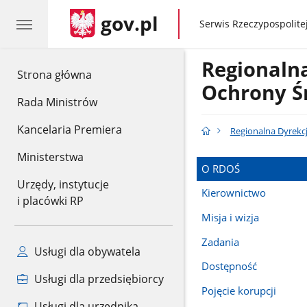
gov.pl
gov.pl
Serwis Rzeczypospolitej
Regionaln
gov.pl
Strona główna
Ochrony Ś
Rada Ministrów
Kancelaria Premiera
Regionalna Dyrekc
Ministerstwa
O RDOŚ
Urzędy, instytucje
Kierownictwo
i placówki RP
Misja i wizja
Zadania
Usługi dla obywatela
Dostępność
Usługi dla przedsiębiorcy
Pojęcie korupcji
Usługi dla urzędnika