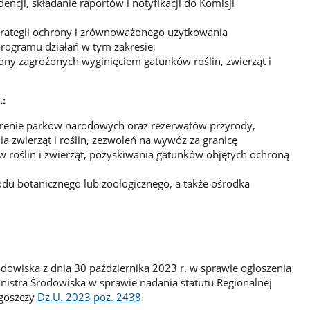
ncji, składanie raportów i notyfikacji do Komisji
strategii ochrony i zrównoważonego użytkowania
programu działań w tym zakresie,
y zagrożonych wyginięciem gatunków roślin, zwierząt i
:
erenie parków narodowych oraz rezerwatów przyrody,
a zwierząt i roślin, zezwoleń na wywóz za granicę
 roślin i zwierząt, pozyskiwania gatunków objętych ochroną
du botanicznego lub zoologicznego, a także ośrodka
odowiska z dnia 30 października 2023 r. w sprawie ogłoszenia
inistra Środowiska w sprawie nadania statutu Regionalnej
dgoszczy
Dz.U. 2023 poz. 2438