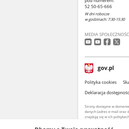
pod numerem:
nowym
52 50-65-666
oknie
W dni robocze
w godzinach: 7:30-15:30
MEDIA SPOŁECZNOŚC
stopka
Strona
gov.pl
gov.pl
główna
gov.pl
Polityka cookies
Sł
Deklaracja dostępnośc
Strony dostępne w domenie
danych (adres e-mail oraz 
znajdują się w ich polityk
Treści teksto