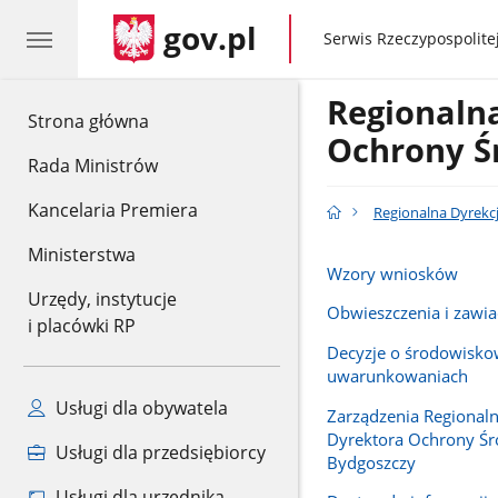
gov.pl
gov.pl
Serwis Rzeczypospolitej
Regionaln
gov.pl
Strona główna
Ochrony Ś
Rada Ministrów
Kancelaria Premiera
Regionalna Dyrekc
Ministerstwa
Wzory wniosków
Urzędy, instytucje
Obwieszczenia i zawi
i placówki RP
Decyzje o środowisk
uwarunkowaniach
Usługi dla obywatela
Zarządzenia Regional
Dyrektora Ochrony Ś
Usługi dla przedsiębiorcy
Bydgoszczy
Usługi dla urzędnika