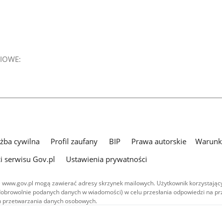
IOWE:
użba cywilna
Profil zaufany
BIP
Prawa autorskie
Warunki
i serwisu Gov.pl
Ustawienia prywatności
 www.gov.pl mogą zawierać adresy skrzynek mailowych. Użytkownik korzystający
dobrowolnie podanych danych w wiadomości) w celu przesłania odpowiedzi na prz
ach przetwarzania danych osobowych.
we publikowane w serwisie (z wyłączeniem treści audiowizualnych), są