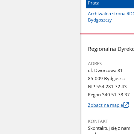
Praca
Archiwalna strona R
Bydgoszczy
stopka
Regionalna Dyrek
ADRES
ul. Dworcowa 81
85-009 Bydgoszcz
NIP 554 281 72 43
Regon 340 51 78 37
Zobacz na mapie
Link
otworzy
KONTAKT
się
Skontaktuj się z nami
w