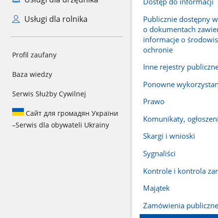
Dostęp do informacji
Usługi dla rolnika
Publicznie dostępny 
o dokumentach zawie
informacje o środowis
ochronie
Profil zaufany
Inne rejestry publiczn
Baza wiedzy
Ponowne wykorzystani
Serwis Służby Cywilnej
Prawo
Сайт для громадян України
Komunikaty, ogłoszeni
–
Serwis dla obywateli Ukrainy
Skargi i wnioski
Sygnaliści
Kontrole i kontrola za
Majątek
Zamówienia publiczn