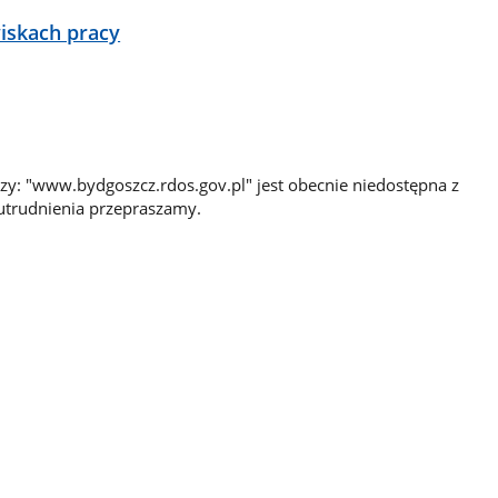
iskach pracy
y: "www.bydgoszcz.rdos.gov.pl" jest obecnie niedostępna z
utrudnienia przepraszamy.