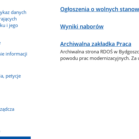
Ogłoszenia o wolnych stanow
wykaz danych
rających
ku i jego
Wyniki naborów
e
Archiwalna zakładka Praca
Archiwalna strona RDOŚ w Bydgoszcz
e informacji
powodu prac modernizacyjnych. Za 
a, petycje
rządcza
e