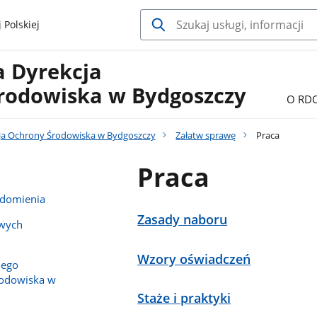
 Polskiej
a Dyrekcja
rodowiska w Bydgoszczy
O RD
ja Ochrony Środowiska w Bydgoszczy
Załatw sprawę
Praca
Praca
adomienia
Zasady naboru
owych
Wzory oświadczeń
nego
rodowiska w
Staże i praktyki