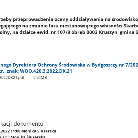
rzeby przeprowadzenia oceny oddziaływania na środowisko
egającego na zmianie lasu niestanowiącego własności Skarb
lny, na działce ewid. nr 107/8 obręb 0002 Kruszyn, gmina S
lnego Dyrektora Ochrony Środowiska w Bydgoszczy nr 7/202
r., znak: WOO.420.3.2022.DK.21,
2022DK21.pdf
5.92MB
ikacji dokumentu
.2022 11:08 Monika Ślusarska
jący:
Monika Ślusarska