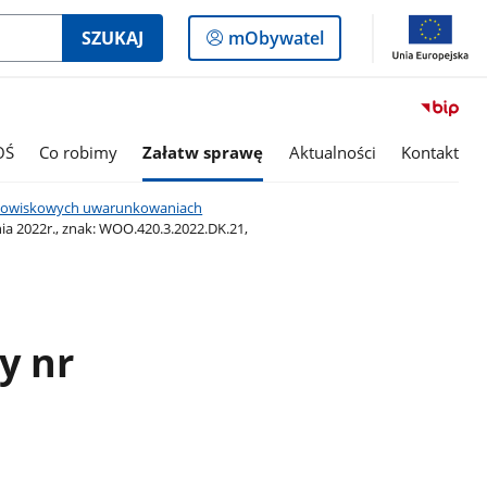
Logowanie
SZUKAJ
mObywatel
do
panelu
OŚ
Co robimy
Załatw sprawę
Aktualności
Kontakt
odowiskowych uwarunkowaniach
a 2022r., znak: WOO.420.3.2022.DK.21,
y nr