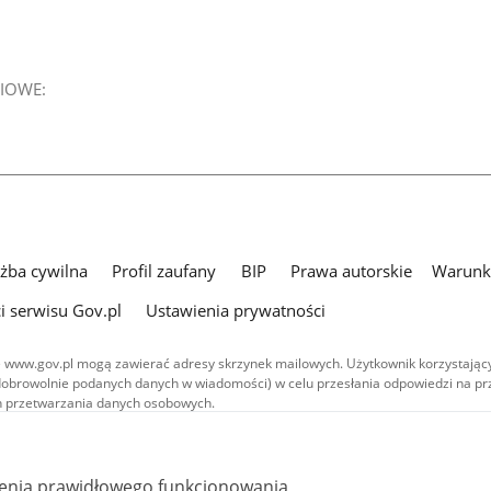
IOWE:
użba cywilna
Profil zaufany
BIP
Prawa autorskie
Warunki
i serwisu Gov.pl
Ustawienia prywatności
 www.gov.pl mogą zawierać adresy skrzynek mailowych. Użytkownik korzystający
dobrowolnie podanych danych w wiadomości) w celu przesłania odpowiedzi na prz
ach przetwarzania danych osobowych.
we publikowane w serwisie (z wyłączeniem treści audiowizualnych), są
 na licencji typu Creative Commons: uznanie autorstwa - na tych samych
 (CC BY-SA 4.0). Materiały audiowizualne, w tym zdjęcia, materiały audio i wideo
ienia prawidłowego funkcjonowania