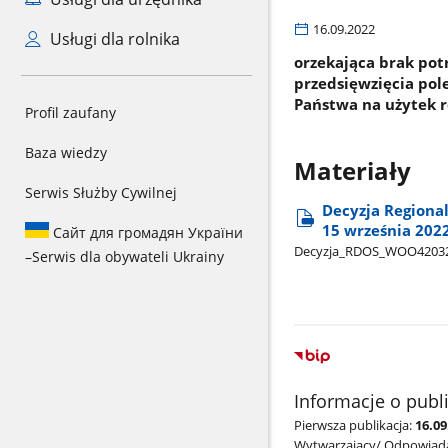
16.09.2022
Usługi dla rolnika
orzekająca brak pot
przedsięwzięcia pol
Państwa na użytek ro
Profil zaufany
Baza wiedzy
Materiały
Serwis Służby Cywilnej
Decyzja Regiona
15 września 2022
Сайт для громадян України
Decyzja​_RDOS​_WOO4203
–
Serwis dla obywateli Ukrainy
Informacje o publ
Pierwsza publikacja:
16.09
Wytwarzający/ Odpowiada