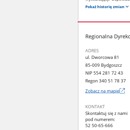
Pokaż historię zmian
stopka
Regionalna Dyrek
ADRES
ul. Dworcowa 81
85-009 Bydgoszcz
NIP 554 281 72 43
Regon 340 51 78 37
Zobacz na mapie
Link
otworzy
KONTAKT
się
Skontaktuj się z nami
w
pod numerem:
nowym
52 50-65-666
oknie