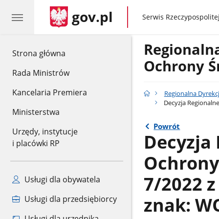
gov.pl
gov.pl
Serwis Rzeczypospolitej
Regionaln
gov.pl
Strona główna
Ochrony Ś
Rada Ministrów
Kancelaria Premiera
Regionalna Dyrekc
Decyzja Regionalne
Ministerstwa
Powrót
Urzędy, instytucje
Decyzja
i placówki RP
Ochrony
7/2022 z
Usługi dla obywatela
znak: WO
Usługi dla przedsiębiorcy
Usługi dla urzędnika