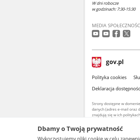
W dni robocze
w godzinach: 7:30-15:30
MEDIA SPOŁECZNOŚC
stopka
Strona
gov.pl
gov.pl
główna
gov.pl
Polityka cookies
Sł
Deklaracja dostępnośc
Strony dostępne w domenie
danych (adres e-mail oraz 
znajdują się w ich polityk
Treści teksto
Dbamy o Twoją prywatność
udostępniane
warunkach 4.0
Wykorzystujemy pliki cookie w celu zapewn