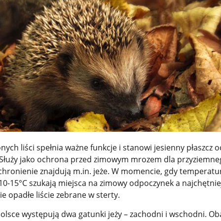
ch liści spełnia ważne funkcje i stanowi jesienny płaszcz 
y. Służy jako ochrona przed zimowym mrozem dla przyziemn
chronienie znajdują m.in. jeże. W momencie, gdy temperatu
10-15°C szukają miejsca na zimowy odpoczynek a najchętnie
ie opadłe liście zebrane w sterty.
Polsce występują dwa gatunki jeży – zachodni i wschodni. Ob