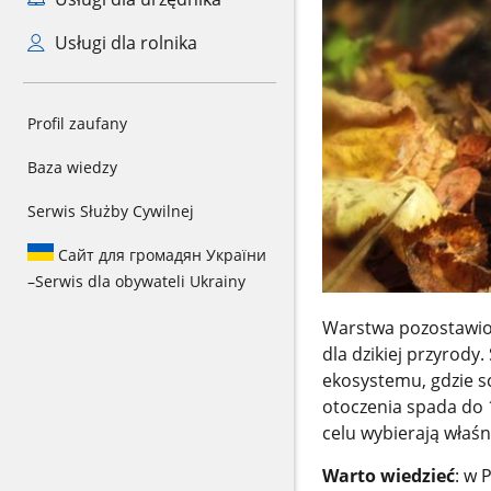
Usługi dla rolnika
Profil zaufany
Baza wiedzy
Serwis Służby Cywilnej
Сайт для громадян України
–
Serwis dla obywateli Ukrainy
Warstwa pozostawiony
dla dzikiej przyrod
ekosystemu, gdzie s
otoczenia spada do 
celu wybierają właśn
Warto wiedzieć
: w 