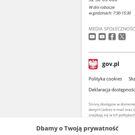
oknie
W dni robocze
w godzinach: 7:30-15:30
MEDIA SPOŁECZNOŚC
stopka
Strona
gov.pl
gov.pl
główna
gov.pl
Polityka cookies
Sł
Deklaracja dostępnośc
Strony dostępne w domenie
danych (adres e-mail oraz 
znajdują się w ich polityk
Treści teksto
Dbamy o Twoją prywatność
udostępniane