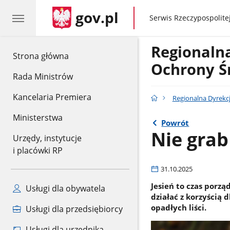
gov.pl
gov.pl
Serwis Rzeczypospolitej
Regionaln
gov.pl
Strona główna
Ochrony Ś
Rada Ministrów
Kancelaria Premiera
Regionalna Dyrekc
Ministerstwa
Powrót
Nie grab 
Urzędy, instytucje
i placówki RP
31.10.2025
Jesień to czas porz
Usługi dla obywatela
działać z korzyścią
opadłych liści.
Usługi dla przedsiębiorcy
Usługi dla urzędnika