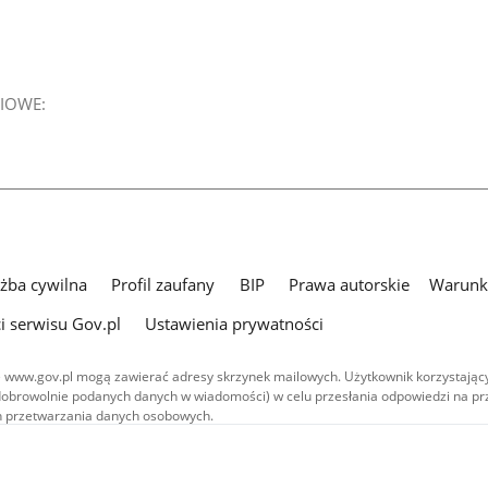
IOWE:
użba cywilna
Profil zaufany
BIP
Prawa autorskie
Warunki
i serwisu Gov.pl
Ustawienia prywatności
 www.gov.pl mogą zawierać adresy skrzynek mailowych. Użytkownik korzystający
dobrowolnie podanych danych w wiadomości) w celu przesłania odpowiedzi na prz
ach przetwarzania danych osobowych.
we publikowane w serwisie (z wyłączeniem treści audiowizualnych), są
 na licencji typu Creative Commons: uznanie autorstwa - na tych samych