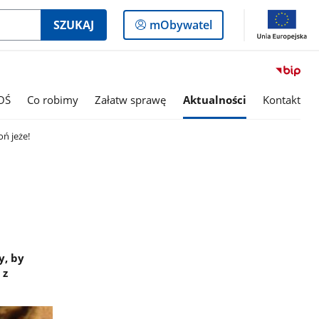
Logowanie
SZUKAJ
mObywatel
do
panelu
OŚ
Co robimy
Załatw sprawę
Aktualności
Kontakt
oń jeże!
y, by
 z