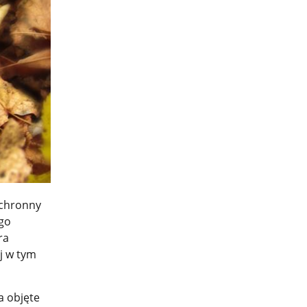
ochronny
ego
ra
j w tym
a objęte