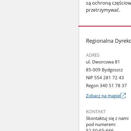
są ochroną częściową
przetrzymywać.
stopka
Regionalna Dyrek
ADRES
ul. Dworcowa 81
85-009 Bydgoszcz
NIP 554 281 72 43
Regon 340 51 78 37
Zobacz na mapie
Link
otworzy
KONTAKT
się
Skontaktuj się z nami
w
pod numerem:
nowym
52 50-65-666