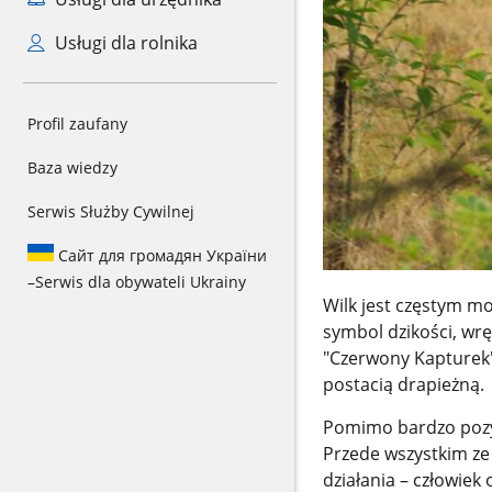
Usługi dla rolnika
Profil zaufany
Baza wiedzy
Serwis Służby Cywilnej
Сайт для громадян України
–
Serwis dla obywateli Ukrainy
Wilk jest częstym m
symbol dzikości, wrę
"Czerwony Kapturek", 
postacią drapieżną.
Pomimo bardzo pozyty
Przede wszystkim ze 
działania – człowiek