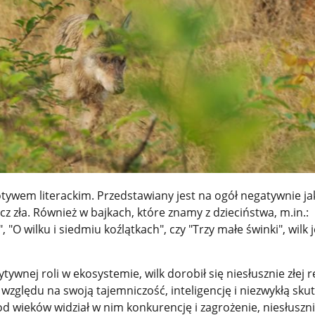
otywem literackim. Przedstawiany jest na ogół negatywnie ja
cz zła. Również w bajkach, które znamy z dzieciństwa, m.in.:
"O wilku i siedmiu koźlątkach", czy "Trzy małe świnki", wilk j
wnej roli w ekosystemie, wilk dorobił się niesłusznie złej r
względu na swoją tajemniczość, inteligencję i niezwykłą sku
 od wieków widział w nim konkurencję i zagrożenie, niesłuszn