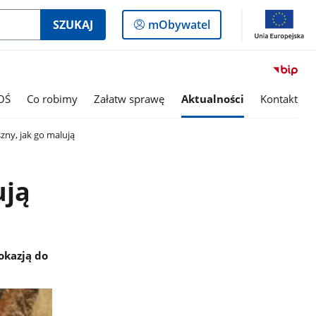
Logowanie
SZUKAJ
mObywatel
do
panelu
OŚ
Co robimy
Załatw sprawę
Aktualności
Kontakt
szny, jak go malują
ują
okazją do