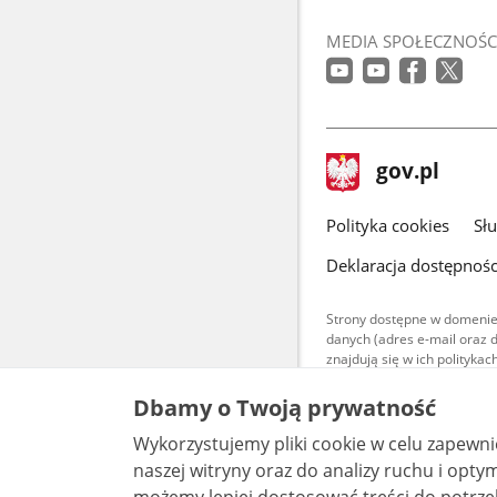
MEDIA SPOŁECZNOŚC
stopka
Strona
gov.pl
gov.pl
główna
gov.pl
Polityka cookies
Sł
Deklaracja dostępnośc
Strony dostępne w domenie
danych (adres e-mail oraz 
znajdują się w ich polityk
Treści teksto
Dbamy o Twoją prywatność
udostępniane
warunkach 4.0
Wykorzystujemy pliki cookie w celu zapewn
są udostępni
bez utworów z
naszej witryny oraz do analizy ruchu i optymalizacj