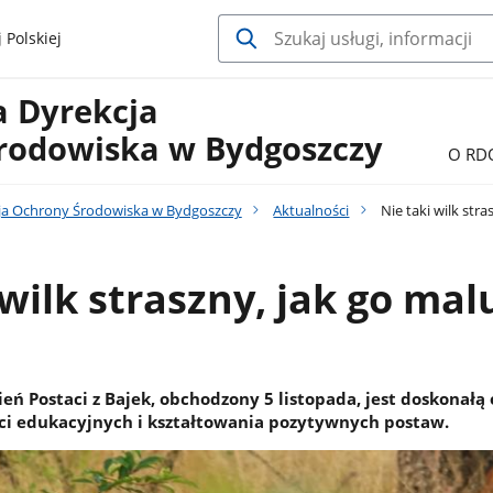
 Polskiej
a Dyrekcja
rodowiska w Bydgoszczy
O RD
ja Ochrony Środowiska w Bydgoszczy
Aktualności
Nie taki wilk stra
 wilk straszny, jak go mal
ń Postaci z Bajek, obchodzony 5 listopada, jest doskonałą 
i edukacyjnych i kształtowania pozytywnych postaw.