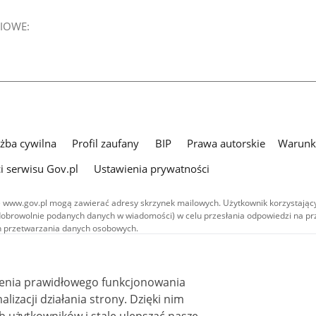
IOWE:
użba cywilna
Profil zaufany
BIP
Prawa autorskie
Warunki
i serwisu Gov.pl
Ustawienia prywatności
 www.gov.pl mogą zawierać adresy skrzynek mailowych. Użytkownik korzystający
dobrowolnie podanych danych w wiadomości) w celu przesłania odpowiedzi na prz
ach przetwarzania danych osobowych.
we publikowane w serwisie (z wyłączeniem treści audiowizualnych), są
 na licencji typu Creative Commons: uznanie autorstwa - na tych samych
 (CC BY-SA 4.0). Materiały audiowizualne, w tym zdjęcia, materiały audio i wideo
ienia prawidłowego funkcjonowania
ane na licencji typu Creative Commons: uznanie autorstwa użycie niekomercyjne 
ależnych 4.0 (CC BY-NC-ND 4.0), o ile nie jest to stwierdzone inaczej.
i działania strony. Dzięki nim