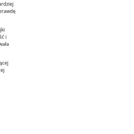
rdziej
aprawdę
jki
ć i
wała
ącej
ej