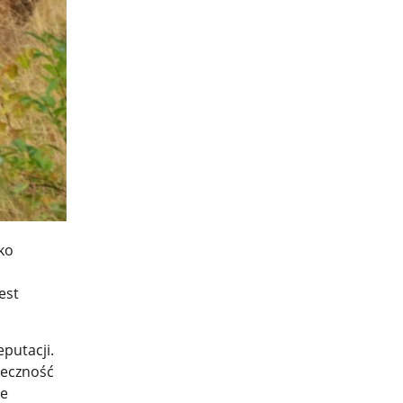
ko
est
eputacji.
teczność
ie