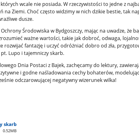
których wcale nie posiada. W rzeczywistości to jedne z najba
 na Ziemi. Choć często widzimy w nich dzikie bestie, tak n
wrażliwe dusze.
 Ochrony Środowiska w Bydgoszczy, mając na uwadze, że ba
rozumieć ważne wartości, takie jak dobroć, odwaga, lojalnoś
 rozwijać fantazję i uczyć odróżniać dobro od zła,
przygoto
pt. Lupo i tajemniczy skarb.
owego Dnia Postaci z Bajek, zachęcamy do lektury, zawieraj
ozytywne i godne naśladowania cechy bohaterów, modelując
ześnie odczarowującej negatywny wizerunek wilka!
y skarb
0.52MB