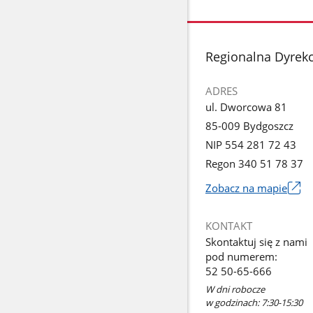
stopka
Regionalna Dyrek
ADRES
ul. Dworcowa 81
85-009 Bydgoszcz
NIP 554 281 72 43
Regon 340 51 78 37
Zobacz na mapie
Link
otworzy
KONTAKT
się
Skontaktuj się z nami
w
pod numerem:
nowym
52 50-65-666
oknie
W dni robocze
w godzinach: 7:30-15:30