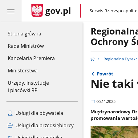
gov.pl
gov.pl
Serwis Rzeczypospolitej
Regionaln
gov.pl
Strona główna
Ochrony Ś
Rada Ministrów
Kancelaria Premiera
Regionalna Dyrekc
Ministerstwa
Powrót
Nie taki
Urzędy, instytucje
i placówki RP
05.11.2025
Międzynarodowy Dzie
Usługi dla obywatela
promowania wartośc
Usługi dla przedsiębiorcy
Usługi dla urzędnika