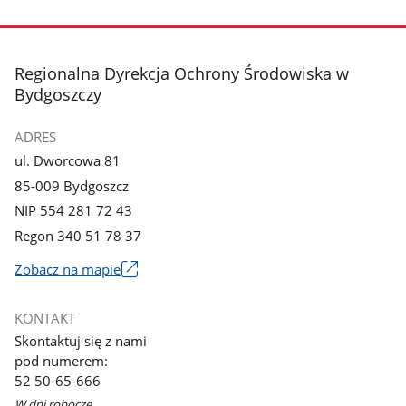
stopka
Regionalna Dyrekcja Ochrony Środowiska w
Bydgoszczy
ADRES
ul. Dworcowa 81
85-009 Bydgoszcz
NIP 554 281 72 43
Regon 340 51 78 37
Zobacz na mapie
Link
otworzy
KONTAKT
się
Skontaktuj się z nami
w
pod numerem:
nowym
52 50-65-666
oknie
W dni robocze