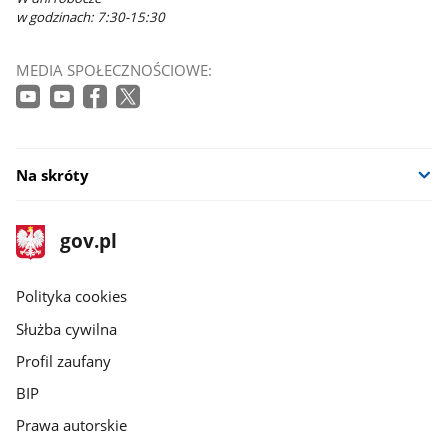
w godzinach: 7:30-15:30
MEDIA SPOŁECZNOŚCIOWE:
Na skróty
stopka
Strona
gov.pl
gov.pl
główna
gov.pl
Polityka cookies
Służba cywilna
Profil zaufany
BIP
Prawa autorskie