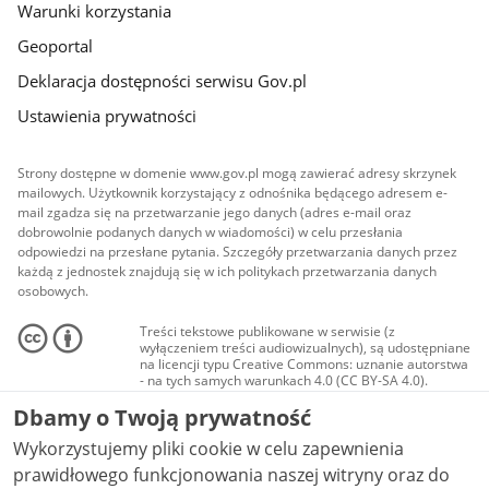
Warunki korzystania
Geoportal
Deklaracja dostępności serwisu Gov.pl
Ustawienia prywatności
Strony dostępne w domenie www.gov.pl mogą zawierać adresy skrzynek
mailowych. Użytkownik korzystający z odnośnika będącego adresem e-
mail zgadza się na przetwarzanie jego danych (adres e-mail oraz
dobrowolnie podanych danych w wiadomości) w celu przesłania
odpowiedzi na przesłane pytania. Szczegóły przetwarzania danych przez
każdą z jednostek znajdują się w ich politykach przetwarzania danych
osobowych.
Treści tekstowe publikowane w serwisie (z
wyłączeniem treści audiowizualnych), są udostępniane
na licencji typu Creative Commons: uznanie autorstwa
- na tych samych warunkach 4.0 (CC BY-SA 4.0).
Materiały audiowizualne, w tym zdjęcia, materiały
Dbamy o Twoją prywatność
audio i wideo, są udostępniane na licencji typu
Creative Commons: uznanie autorstwa użycie
Wykorzystujemy pliki cookie w celu zapewnienia
niekomercyjne - bez utworów zależnych 4.0 (CC BY-
NC-ND 4.0), o ile nie jest to stwierdzone inaczej.
prawidłowego funkcjonowania naszej witryny oraz do