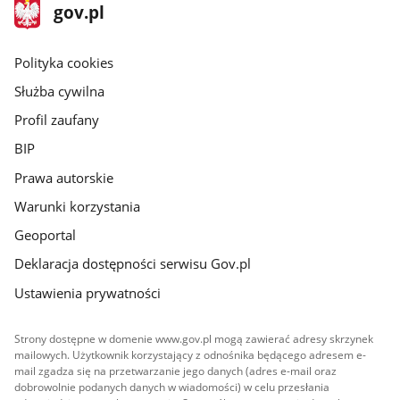
stopka
Strona
gov.pl
gov.pl
główna
gov.pl
Polityka cookies
Służba cywilna
Profil zaufany
BIP
Prawa autorskie
Warunki korzystania
Geoportal
Deklaracja dostępności serwisu Gov.pl
Ustawienia prywatności
Strony dostępne w domenie www.gov.pl mogą zawierać adresy skrzynek
mailowych. Użytkownik korzystający z odnośnika będącego adresem e-
mail zgadza się na przetwarzanie jego danych (adres e-mail oraz
dobrowolnie podanych danych w wiadomości) w celu przesłania