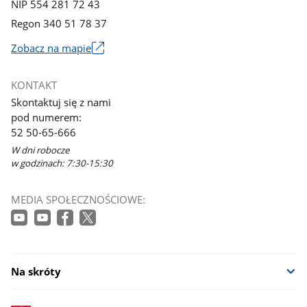
NIP 554 281 72 43
Regon 340 51 78 37
Zobacz na mapie
Link
otworzy
KONTAKT
się
Skontaktuj się z nami
w
pod numerem:
nowym
52 50-65-666
oknie
W dni robocze
w godzinach: 7:30-15:30
MEDIA SPOŁECZNOŚCIOWE:
Na skróty