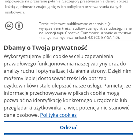
odpowiedzi na przesłane pytania. Szczegóły przetwarzania danych przez
każdą z jednostek znajdują się w ich politykach przetwarzania danych
osobowych.
Treści tekstowe publikowane w serwisie (z
wyłączeniem treści audiowizualnych), są udostępniane
na licencji typu Creative Commons: uznanie autorstwa
- na tych samych warunkach 4.0 (CC BY-SA 4.0).
Materiały audiowizualne, w tym zdjęcia, materiały
Dbamy o Twoją prywatność
audio i wideo, są udostępniane na licencji typu
Creative Commons: uznanie autorstwa użycie
Wykorzystujemy pliki cookie w celu zapewnienia
niekomercyjne - bez utworów zależnych 4.0 (CC BY-
NC-ND 4.0), o ile nie jest to stwierdzone inaczej.
prawidłowego funkcjonowania naszej witryny oraz do
analizy ruchu i optymalizacji działania strony. Dzięki nim
możemy lepiej dostosować treści do potrzeb
użytkowników i stale ulepszać nasze usługi. Pamiętaj, że
informacje przechowywane w plikach cookie mogą
pozwalać na identyfikację konkretnego urządzenia lub
przeglądarki użytkownika, a więc potencjalnie stanowić
dane osobowe.
Polityka cookies
Odrzuć