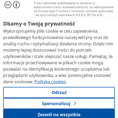
Treści tekstowe publikowane w serwisie (z
wyłączeniem treści audiowizualnych), są udostępniane
na licencji typu Creative Commons: uznanie autorstwa
- na tych samych warunkach 4.0 (CC BY-SA 4.0).
Materiały audiowizualne, w tym zdjęcia, materiały
Dbamy o Twoją prywatność
audio i wideo, są udostępniane na licencji typu
Creative Commons: uznanie autorstwa użycie
Wykorzystujemy pliki cookie w celu zapewnienia
niekomercyjne - bez utworów zależnych 4.0 (CC BY-
NC-ND 4.0), o ile nie jest to stwierdzone inaczej.
prawidłowego funkcjonowania naszej witryny oraz do
analizy ruchu i optymalizacji działania strony. Dzięki nim
możemy lepiej dostosować treści do potrzeb
użytkowników i stale ulepszać nasze usługi. Pamiętaj, że
informacje przechowywane w plikach cookie mogą
pozwalać na identyfikację konkretnego urządzenia lub
przeglądarki użytkownika, a więc potencjalnie stanowić
dane osobowe.
Polityka cookies
Odrzuć
Spersonalizuj
Zezwól na wszystkie