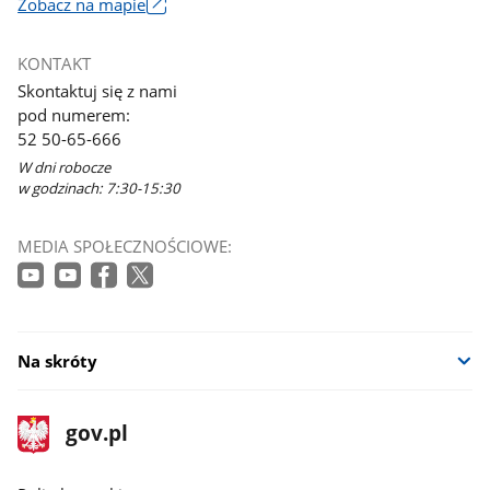
Zobacz na mapie
Link
otworzy
KONTAKT
się
Skontaktuj się z nami
w
pod numerem:
nowym
52 50-65-666
oknie
W dni robocze
w godzinach: 7:30-15:30
MEDIA SPOŁECZNOŚCIOWE:
Na skróty
stopka
Strona
gov.pl
gov.pl
główna
gov.pl