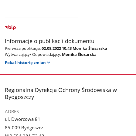
Informacje o publikacji dokumentu
Pierwsza publikacja:
02.08.2022 10:43 Monika Ślusarska
Wytwarzający/ Odpowiadający:
Monika Ślusarska
Pokaż historię zmian
stopka
Regionalna Dyrekcja Ochrony Środowiska w
Bydgoszczy
ADRES
ul. Dworcowa 81
85-009 Bydgoszcz
NIP 554 281 72 43