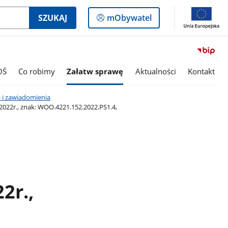
Logowanie
SZUKAJ
mObywatel
do
panelu
OŚ
Co robimy
Załatw sprawę
Aktualności
Kontakt
 i zawiadomienia
022r., znak: WOO.4221.152.2022.PS1.4,
2r.,