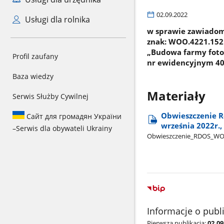
02.09.2022
Usługi dla rolnika
w sprawie zawiadomi
znak: WOO.4221.152.
„Budowa farmy fotow
Profil zaufany
nr ewidencyjnym 40 
Baza wiedzy
Materiały
Serwis Służby Cywilnej
Obwieszczenie R
Сайт для громадян України
września 2022r.,
–
Serwis dla obywateli Ukrainy
Obwieszczenie​_RDOS​_W
Informacje o publ
Pierwsza publikacja:
02.09