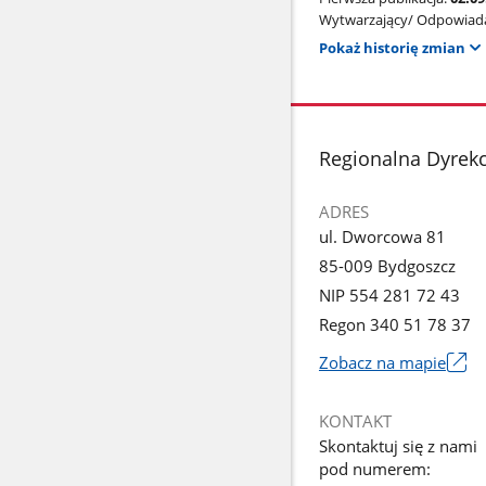
Wytwarzający/ Odpowiada
Pokaż historię zmian
stopka
Regionalna Dyrek
ADRES
ul. Dworcowa 81
85-009 Bydgoszcz
NIP 554 281 72 43
Regon 340 51 78 37
Zobacz na mapie
Link
otworzy
KONTAKT
się
Skontaktuj się z nami
w
pod numerem:
nowym