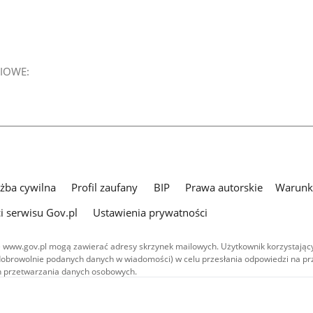
IOWE:
użba cywilna
Profil zaufany
BIP
Prawa autorskie
Warunki
i serwisu Gov.pl
Ustawienia prywatności
 www.gov.pl mogą zawierać adresy skrzynek mailowych. Użytkownik korzystający
dobrowolnie podanych danych w wiadomości) w celu przesłania odpowiedzi na prz
ach przetwarzania danych osobowych.
we publikowane w serwisie (z wyłączeniem treści audiowizualnych), są
 na licencji typu Creative Commons: uznanie autorstwa - na tych samych