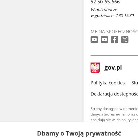
52 50-65-666
oknie
W dni robocze
w godzinach: 7:30-15:30
MEDIA SPOŁECZNOŚC
stopka
Strona
gov.pl
gov.pl
główna
gov.pl
Polityka cookies
Sł
Deklaracja dostępnośc
Strony dostępne w domenie
danych (adres e-mail oraz 
znajdują się w ich polityk
Treści teksto
Dbamy o Twoją prywatność
udostępniane