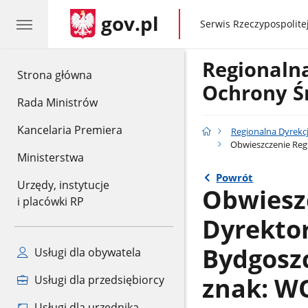
gov.pl
gov.pl
Serwis Rzeczypospolitej
Regionaln
gov.pl
Strona główna
Ochrony Ś
Rada Ministrów
Kancelaria Premiera
Regionalna Dyrekc
Obwieszczenie Regi
Ministerstwa
Powrót
Urzędy, instytucje
Obwiesz
i placówki RP
Dyrekto
Bydgoszc
Usługi dla obywatela
znak: WO
Usługi dla przedsiębiorcy
Usługi dla urzędnika