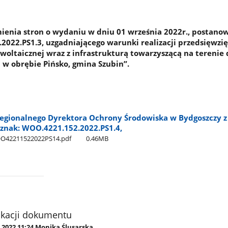
enia stron o wydaniu w dniu 01 września 2022r., postanow
2022.PS1.3, uzgadniającego warunki realizacji przedsięwzięc
oltaicznej wraz z infrastrukturą towarzyszącą na terenie d
w obrębie Pińsko, gmina Szubin”.
egionalnego Dyrektora Ochrony Środowiska w Bydgoszczy z
 znak: WOO.4221.152.2022.PS1.4,
OO42211522022PS14.pdf
0.46MB
ikacji dokumentu
.2022 11:24 Monika Ślusarska