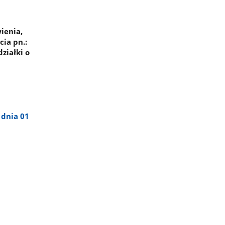
ienia,
ia pn.:
ziałki o
 dnia 01