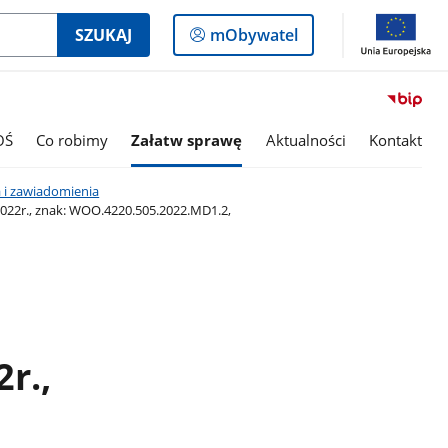
Logowanie
SZUKAJ
mObywatel
do
panelu
OŚ
Co robimy
Załatw sprawę
Aktualności
Kontakt
 i zawiadomienia
022r., znak: WOO.4220.505.2022.MD1.2,
r.,