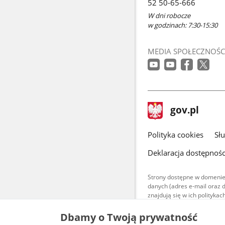
52 50-65-666
oknie
W dni robocze
w godzinach: 7:30-15:30
MEDIA SPOŁECZNOŚC
stopka
Strona
gov.pl
gov.pl
główna
gov.pl
Polityka cookies
Sł
Deklaracja dostępnośc
Strony dostępne w domenie
danych (adres e-mail oraz 
znajdują się w ich polityk
Treści teksto
Dbamy o Twoją prywatność
udostępniane