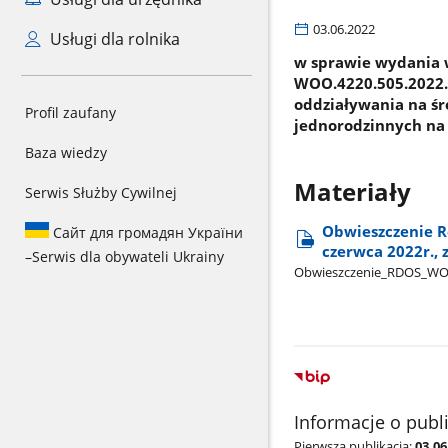
03.06.2022
Usługi dla rolnika
w sprawie wydania w
WOO.4220.505.2022.
oddziaływania na ś
Profil zaufany
jednorodzinnych na 
Baza wiedzy
Materiały
Serwis Służby Cywilnej
Obwieszczenie R
Сайт для громадян України
czerwca 2022r.,
–
Serwis dla obywateli Ukrainy
Obwieszczenie​_RDOS​_W
Informacje o publ
Pierwsza publikacja:
03.06