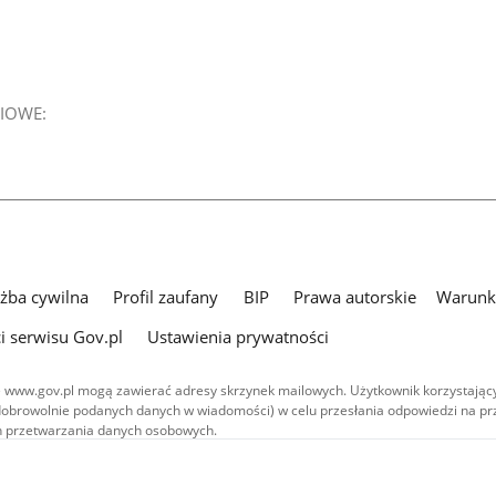
IOWE:
użba cywilna
Profil zaufany
BIP
Prawa autorskie
Warunki
i serwisu Gov.pl
Ustawienia prywatności
 www.gov.pl mogą zawierać adresy skrzynek mailowych. Użytkownik korzystający
dobrowolnie podanych danych w wiadomości) w celu przesłania odpowiedzi na prz
ach przetwarzania danych osobowych.
we publikowane w serwisie (z wyłączeniem treści audiowizualnych), są
 na licencji typu Creative Commons: uznanie autorstwa - na tych samych