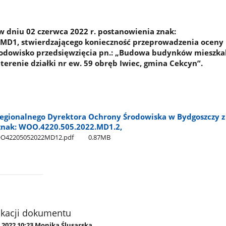
 dniu 02 czerwca 2022 r. postanowienia znak:
MD1, stwierdzającego konieczność przeprowadzenia oceny
rodowisko przedsięwzięcia pn.: „Budowa budynków mieszka
terenie działki nr ew. 59 obręb Iwiec, gmina Cekcyn”.
egionalnego Dyrektora Ochrony Środowiska w Bydgoszczy z
 znak: WOO.4220.505.2022.MD1.2,
OO42205052022MD12.pdf
0.87MB
ikacji dokumentu
.2022 10:23 Monika Ślusarska