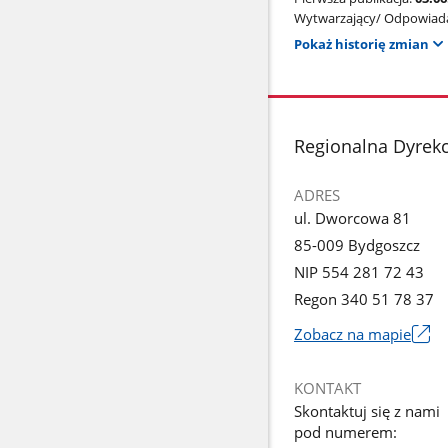
Wytwarzający/ Odpowiada
Pokaż historię zmian
stopka
Regionalna Dyrek
ADRES
ul. Dworcowa 81
85-009 Bydgoszcz
NIP 554 281 72 43
Regon 340 51 78 37
Zobacz na mapie
Link
otworzy
KONTAKT
się
Skontaktuj się z nami
w
pod numerem:
nowym