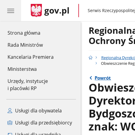
gov.pl
gov.pl
Serwis Rzeczypospolitej
Regionaln
gov.pl
Strona główna
Ochrony Ś
Rada Ministrów
Kancelaria Premiera
Regionalna Dyrekc
Obwieszczenie Regi
Ministerstwa
Powrót
Urzędy, instytucje
Obwiesz
i placówki RP
Dyrekto
Bydgoszc
Usługi dla obywatela
znak: W
Usługi dla przedsiębiorcy
Usługi dla urzędnika