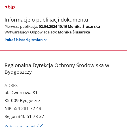
Informacje o publikacji dokumentu
Pierwsza publikacja:
02.04.2024 10:16 Monika Ślusarska
Wytwarzający/ Odpowiadający:
Monika Ślusarska
Pokaż historię zmian
stopka
Regionalna Dyrekcja Ochrony Środowiska w
Bydgoszczy
ADRES
ul. Dworcowa 81
85-009 Bydgoszcz
NIP 554 281 72 43
Regon 340 51 78 37
Zobacz na mapie