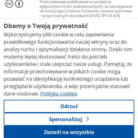
Treści tekstowe publikowane w serwisie (z
wyłączeniem treści audiowizualnych), są udostępniane
na licencji typu Creative Commons: uznanie autorstwa
- na tych samych warunkach 4.0 (CC BY-SA 4.0).
Materiały audiowizualne, w tym zdjęcia, materiały
Dbamy o Twoją prywatność
audio i wideo, są udostępniane na licencji typu
Creative Commons: uznanie autorstwa użycie
Wykorzystujemy pliki cookie w celu zapewnienia
niekomercyjne - bez utworów zależnych 4.0 (CC BY-
NC-ND 4.0), o ile nie jest to stwierdzone inaczej.
prawidłowego funkcjonowania naszej witryny oraz do
analizy ruchu i optymalizacji działania strony. Dzięki nim
możemy lepiej dostosować treści do potrzeb
użytkowników i stale ulepszać nasze usługi. Pamiętaj, że
informacje przechowywane w plikach cookie mogą
pozwalać na identyfikację konkretnego urządzenia lub
przeglądarki użytkownika, a więc potencjalnie stanowić
dane osobowe.
Polityka cookies
Odrzuć
Spersonalizuj
Zezwól na wszystkie