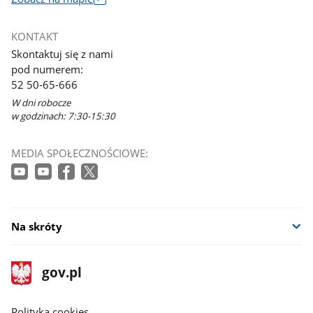
Link
otworzy
KONTAKT
się
Skontaktuj się z nami
w
pod numerem:
nowym
52 50-65-666
oknie
W dni robocze
w godzinach: 7:30-15:30
MEDIA SPOŁECZNOŚCIOWE:
Na skróty
stopka
Strona
gov.pl
gov.pl
główna
gov.pl
Polityka cookies