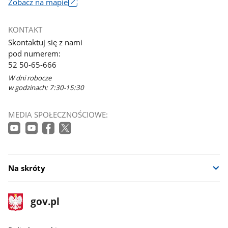
Zobacz na mapie
Link
otworzy
KONTAKT
się
Skontaktuj się z nami
w
pod numerem:
nowym
52 50-65-666
oknie
W dni robocze
w godzinach: 7:30-15:30
MEDIA SPOŁECZNOŚCIOWE:
Na skróty
stopka
Strona
gov.pl
gov.pl
główna
gov.pl