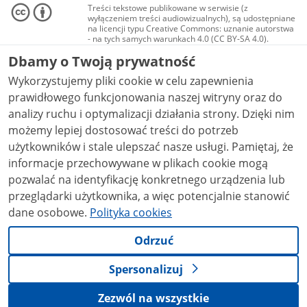
Treści tekstowe publikowane w serwisie (z
wyłączeniem treści audiowizualnych), są udostępniane
na licencji typu Creative Commons: uznanie autorstwa
- na tych samych warunkach 4.0 (CC BY-SA 4.0).
Materiały audiowizualne, w tym zdjęcia, materiały
Dbamy o Twoją prywatność
audio i wideo, są udostępniane na licencji typu
Creative Commons: uznanie autorstwa użycie
Wykorzystujemy pliki cookie w celu zapewnienia
niekomercyjne - bez utworów zależnych 4.0 (CC BY-
NC-ND 4.0), o ile nie jest to stwierdzone inaczej.
prawidłowego funkcjonowania naszej witryny oraz do
analizy ruchu i optymalizacji działania strony. Dzięki nim
możemy lepiej dostosować treści do potrzeb
użytkowników i stale ulepszać nasze usługi. Pamiętaj, że
informacje przechowywane w plikach cookie mogą
pozwalać na identyfikację konkretnego urządzenia lub
przeglądarki użytkownika, a więc potencjalnie stanowić
dane osobowe.
Polityka cookies
Odrzuć
Spersonalizuj
Zezwól na wszystkie