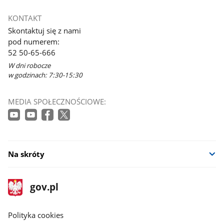
Link
otworzy
KONTAKT
się
Skontaktuj się z nami
w
pod numerem:
nowym
52 50-65-666
oknie
W dni robocze
w godzinach: 7:30-15:30
MEDIA SPOŁECZNOŚCIOWE:
Na skróty
stopka
Strona
gov.pl
gov.pl
główna
gov.pl
Polityka cookies