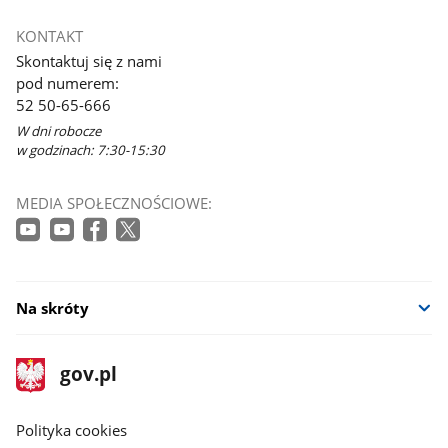
Link
otworzy
KONTAKT
się
Skontaktuj się z nami
w
pod numerem:
nowym
52 50-65-666
oknie
W dni robocze
w godzinach: 7:30-15:30
MEDIA SPOŁECZNOŚCIOWE:
Na skróty
stopka
Strona
gov.pl
gov.pl
główna
gov.pl
Polityka cookies