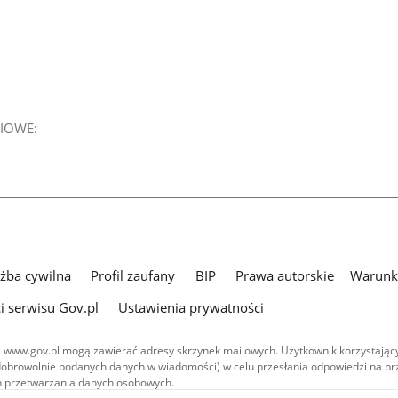
IOWE:
użba cywilna
Profil zaufany
BIP
Prawa autorskie
Warunki
i serwisu Gov.pl
Ustawienia prywatności
 www.gov.pl mogą zawierać adresy skrzynek mailowych. Użytkownik korzystający
dobrowolnie podanych danych w wiadomości) w celu przesłania odpowiedzi na prz
ach przetwarzania danych osobowych.