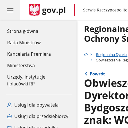
gov.pl
gov.pl
Serwis Rzeczypospolitej
Regionaln
gov.pl
Strona główna
Ochrony Ś
Rada Ministrów
Kancelaria Premiera
Regionalna Dyrekc
Obwieszczenie Regi
Ministerstwa
Powrót
Urzędy, instytucje
Obwiesz
i placówki RP
Dyrekto
Bydgoszc
Usługi dla obywatela
znak: WO
Usługi dla przedsiębiorcy
Usługi dla urzędnika