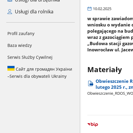
10.02.2025
Usługi dla rolnika
w sprawie zawiadomi
wniosku o wydanie 
polegającego na bud
Profil zaufany
wraz z gazociągiem
„Budowa stacji gazo
Baza wiedzy
Inowrocław ul. Jace
Serwis Służby Cywilnej
Materiały
Сайт для громадян України
–
Serwis dla obywateli Ukrainy
Obwieszczenie R
lutego 2025 r., 
Obwieszczenie​_RDOS​_W