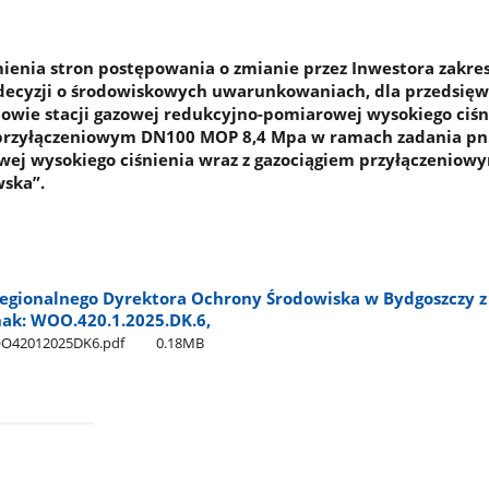
enia stron postępowania o zmianie przez Inwestora zakre
decyzji o środowiskowych uwarunkowaniach, dla przedsięw
owie stacji gazowej redukcyjno-pomiarowej wysokiego ciśn
 przyłączeniowym DN100 MOP 8,4 Mpa w ramach zadania pn.
wej wysokiego ciśnienia wraz z gazociągiem przyłączeniow
wska”.
egionalnego Dyrektora Ochrony Środowiska w Bydgoszczy z
znak: WOO.420.1.2025.DK.6,
OO42012025DK6.pdf
0.18MB