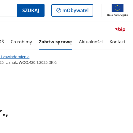
Logowanie
SZUKAJ
mObywatel
do
panelu
OŚ
Co robimy
Załatw sprawę
Aktualności
Kontakt
 i zawiadomienia
 r., znak: WOO.420.1.2025.DK.6,
.,