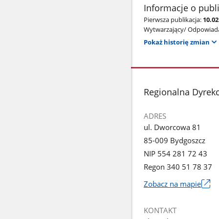
Informacje o publ
Pierwsza publikacja:
10.02
Wytwarzający/ Odpowiada
Pokaż historię zmian
stopka
Regionalna Dyrek
ADRES
ul. Dworcowa 81
85-009 Bydgoszcz
NIP 554 281 72 43
Regon 340 51 78 37
Zobacz na mapie
Link
otworzy
KONTAKT
się