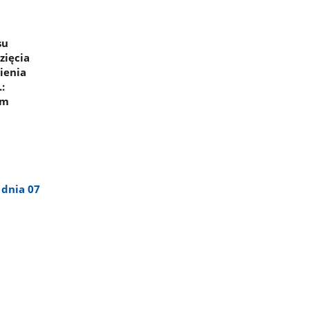
su
zięcia
ienia
:
ym
 dnia 07