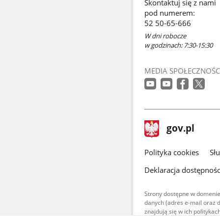
Skontaktuj się z nami
w
pod numerem:
nowym
52 50-65-666
oknie
W dni robocze
w godzinach: 7:30-15:30
MEDIA SPOŁECZNOŚC
stopka
Strona
gov.pl
gov.pl
główna
gov.pl
Polityka cookies
Sł
Deklaracja dostępnośc
Strony dostępne w domenie
danych (adres e-mail oraz 
znajdują się w ich polityk