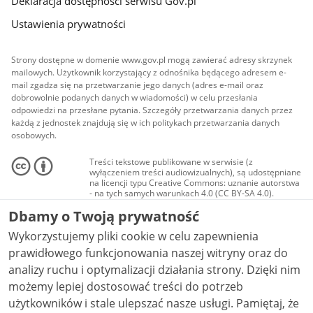
Deklaracja dostępności serwisu Gov.pl
Ustawienia prywatności
Strony dostępne w domenie www.gov.pl mogą zawierać adresy skrzynek
mailowych. Użytkownik korzystający z odnośnika będącego adresem e-
mail zgadza się na przetwarzanie jego danych (adres e-mail oraz
dobrowolnie podanych danych w wiadomości) w celu przesłania
odpowiedzi na przesłane pytania. Szczegóły przetwarzania danych przez
każdą z jednostek znajdują się w ich politykach przetwarzania danych
osobowych.
Treści tekstowe publikowane w serwisie (z
wyłączeniem treści audiowizualnych), są udostępniane
na licencji typu Creative Commons: uznanie autorstwa
- na tych samych warunkach 4.0 (CC BY-SA 4.0).
Materiały audiowizualne, w tym zdjęcia, materiały
Dbamy o Twoją prywatność
audio i wideo, są udostępniane na licencji typu
Creative Commons: uznanie autorstwa użycie
Wykorzystujemy pliki cookie w celu zapewnienia
niekomercyjne - bez utworów zależnych 4.0 (CC BY-
NC-ND 4.0), o ile nie jest to stwierdzone inaczej.
prawidłowego funkcjonowania naszej witryny oraz do
analizy ruchu i optymalizacji działania strony. Dzięki nim
możemy lepiej dostosować treści do potrzeb
użytkowników i stale ulepszać nasze usługi. Pamiętaj, że