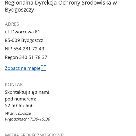
stopka
Regionalna Dyrekcja Ochrony Środowiska w
Bydgoszczy
ADRES
ul. Dworcowa 81
85-009 Bydgoszcz
NIP 554 281 72 43
Regon 340 51 78 37
Zobacz na mapie
Link
otworzy
KONTAKT
się
Skontaktuj się z nami
w
pod numerem:
nowym
52 50-65-666
oknie
W dni robocze
w godzinach: 7:30-15:30
MEDIA SPOŁECZNOŚCIOWE: