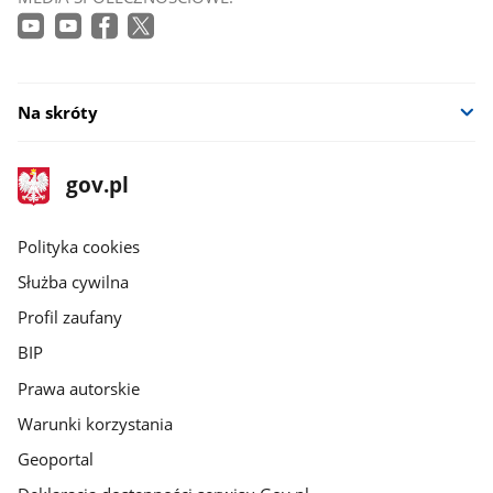
Na skróty
stopka
Strona
gov.pl
gov.pl
główna
gov.pl
Polityka cookies
Służba cywilna
Profil zaufany
BIP
Prawa autorskie
Warunki korzystania
Geoportal