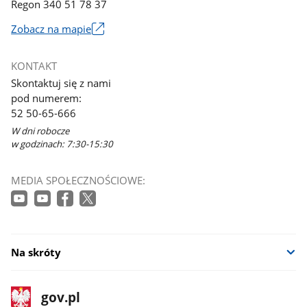
Regon 340 51 78 37
Zobacz na mapie
Link
otworzy
KONTAKT
się
Skontaktuj się z nami
w
pod numerem:
nowym
52 50-65-666
oknie
W dni robocze
w godzinach: 7:30-15:30
MEDIA SPOŁECZNOŚCIOWE:
Na skróty
stopka
Strona
gov.pl
gov.pl