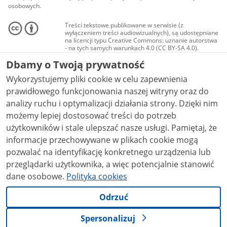
osobowych.
Treści tekstowe publikowane w serwisie (z
wyłączeniem treści audiowizualnych), są udostępniane
na licencji typu Creative Commons: uznanie autorstwa
- na tych samych warunkach 4.0 (CC BY-SA 4.0).
Materiały audiowizualne, w tym zdjęcia, materiały
Dbamy o Twoją prywatność
audio i wideo, są udostępniane na licencji typu
Creative Commons: uznanie autorstwa użycie
Wykorzystujemy pliki cookie w celu zapewnienia
niekomercyjne - bez utworów zależnych 4.0 (CC BY-
NC-ND 4.0), o ile nie jest to stwierdzone inaczej.
prawidłowego funkcjonowania naszej witryny oraz do
analizy ruchu i optymalizacji działania strony. Dzięki nim
możemy lepiej dostosować treści do potrzeb
użytkowników i stale ulepszać nasze usługi. Pamiętaj, że
informacje przechowywane w plikach cookie mogą
pozwalać na identyfikację konkretnego urządzenia lub
przeglądarki użytkownika, a więc potencjalnie stanowić
dane osobowe.
Polityka cookies
Odrzuć
Spersonalizuj