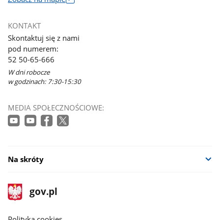
Link
otworzy
KONTAKT
się
Skontaktuj się z nami
w
pod numerem:
nowym
52 50-65-666
oknie
W dni robocze
w godzinach: 7:30-15:30
MEDIA SPOŁECZNOŚCIOWE:
Na skróty
stopka
Strona
gov.pl
gov.pl
główna
gov.pl
Polityka cookies