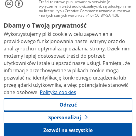
Treści tekstowe publikowane w serwisie (z
wyłączeniem treści audiowizualnych), są udostępniane
na licencji typu Creative Commons: uznanie autorstwa
- na tych samych warunkach 4.0 (CC BY-SA 4.0).
Materiały audiowizualne, w tym zdjęcia, materiały
Dbamy o Twoją prywatność
audio i wideo, są udostępniane na licencji typu
Creative Commons: uznanie autorstwa użycie
Wykorzystujemy pliki cookie w celu zapewnienia
niekomercyjne - bez utworów zależnych 4.0 (CC BY-
NC-ND 4.0), o ile nie jest to stwierdzone inaczej.
prawidłowego funkcjonowania naszej witryny oraz do
analizy ruchu i optymalizacji działania strony. Dzięki nim
możemy lepiej dostosować treści do potrzeb
użytkowników i stale ulepszać nasze usługi. Pamiętaj, że
informacje przechowywane w plikach cookie mogą
pozwalać na identyfikację konkretnego urządzenia lub
przeglądarki użytkownika, a więc potencjalnie stanowić
dane osobowe.
Polityka cookies
Odrzuć
Spersonalizuj
Zezwól na wszystkie