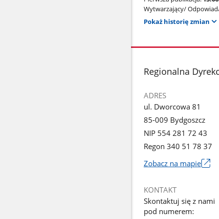
Wytwarzający/ Odpowiada
Pokaż historię zmian
stopka
Regionalna Dyrek
ADRES
ul. Dworcowa 81
85-009 Bydgoszcz
NIP 554 281 72 43
Regon 340 51 78 37
Zobacz na mapie
Link
otworzy
KONTAKT
się
Skontaktuj się z nami
w
pod numerem:
nowym