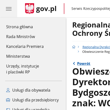
gov.pl
gov.pl
Serwis Rzeczypospolitej
Regionaln
gov.pl
Strona główna
Ochrony Ś
Rada Ministrów
Kancelaria Premiera
Regionalna Dyrekc
Obwieszczenie Regi
Ministerstwa
Powrót
Urzędy, instytucje
Obwiesz
i placówki RP
Dyrekto
Bydgoszc
Usługi dla obywatela
znak: W
Usługi dla przedsiębiorcy
Usługi dla urzędnika