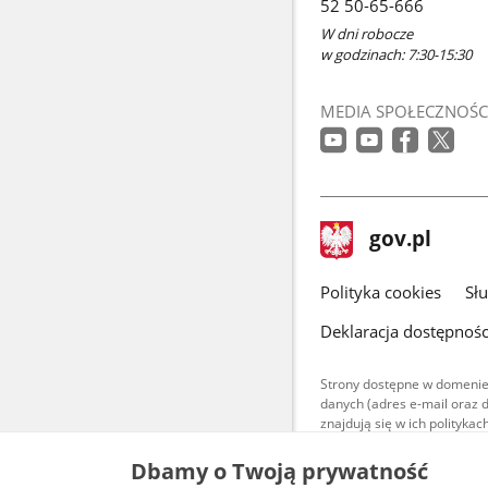
52 50-65-666
oknie
W dni robocze
w godzinach: 7:30-15:30
MEDIA SPOŁECZNOŚC
stopka
Strona
gov.pl
gov.pl
główna
gov.pl
Polityka cookies
Sł
Deklaracja dostępnośc
Strony dostępne w domenie
danych (adres e-mail oraz 
znajdują się w ich polityk
Treści teksto
Dbamy o Twoją prywatność
udostępniane