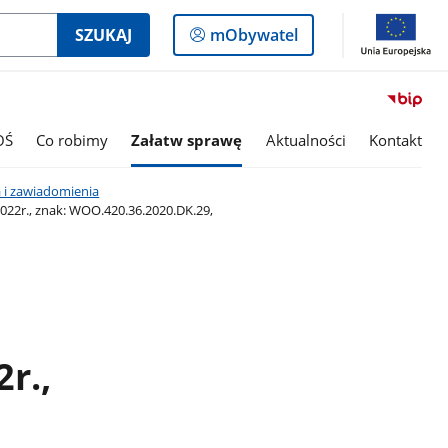
Logowanie
SZUKAJ
mObywatel
do
panelu
OŚ
Co robimy
Załatw sprawę
Aktualności
Kontakt
 i zawiadomienia
22r., znak: WOO.420.36.2020.DK.29,
r.,