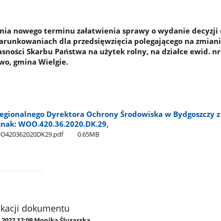
nia nowego terminu załatwienia sprawy o wydanie decyzji 
runkowaniach dla przedsięwzięcia polegającego na zmiani
sności Skarbu Państwa na użytek rolny, na działce ewid. nr
wo, gmina Wielgie.
egionalnego Dyrektora Ochrony Środowiska w Bydgoszczy z
znak: WOO.420.36.2020.DK.29,
OO420362020DK29.pdf
0.65MB
ikacji dokumentu
.2022 12:09 Monika Ślusarska