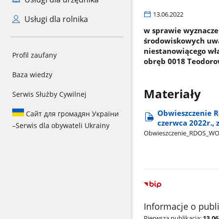
13.06.2022
Usługi dla rolnika
w sprawie wyznacze
środowiskowych uwa
niestanowiącego wła
Profil zaufany
obręb 0018 Teodoro
Baza wiedzy
Materiały
Serwis Służby Cywilnej
Obwieszczenie R
Сайт для громадян України
czerwca 2022r., 
–
Serwis dla obywateli Ukrainy
Obwieszczenie​_RDOS​_W
Informacje o publ
Pierwsza publikacja:
13.06