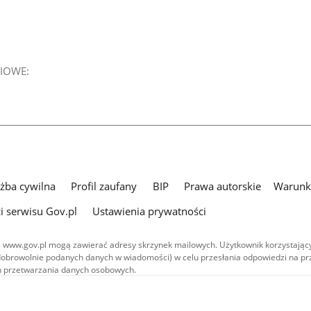
IOWE:
użba cywilna
Profil zaufany
BIP
Prawa autorskie
Warunki
i serwisu Gov.pl
Ustawienia prywatności
 www.gov.pl mogą zawierać adresy skrzynek mailowych. Użytkownik korzystający
dobrowolnie podanych danych w wiadomości) w celu przesłania odpowiedzi na prz
ach przetwarzania danych osobowych.
we publikowane w serwisie (z wyłączeniem treści audiowizualnych), są
 na licencji typu Creative Commons: uznanie autorstwa - na tych samych