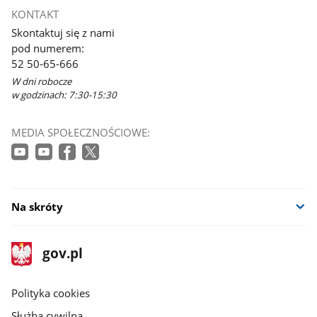
otworzy
KONTAKT
się
Skontaktuj się z nami
w
pod numerem:
nowym
52 50-65-666
oknie
W dni robocze
w godzinach: 7:30-15:30
MEDIA SPOŁECZNOŚCIOWE:
Na skróty
stopka
Strona
gov.pl
gov.pl
główna
gov.pl
Polityka cookies
Służba cywilna