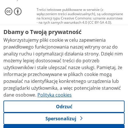
Treści tekstowe publikowane w serwisie (z
wyłączeniem treści audiowizualnych), są udostępniane
na licencji typu Creative Commons: uznanie autorstwa
- na tych samych warunkach 4.0 (CC BY-SA 4.0).
Materiały audiowizualne, w tym zdjęcia, materiały
Dbamy o Twoją prywatność
audio i wideo, są udostępniane na licencji typu
Creative Commons: uznanie autorstwa użycie
Wykorzystujemy pliki cookie w celu zapewnienia
niekomercyjne - bez utworów zależnych 4.0 (CC BY-
NC-ND 4.0), o ile nie jest to stwierdzone inaczej.
prawidłowego funkcjonowania naszej witryny oraz do
analizy ruchu i optymalizacji działania strony. Dzięki nim
możemy lepiej dostosować treści do potrzeb
użytkowników i stale ulepszać nasze usługi. Pamiętaj, że
informacje przechowywane w plikach cookie mogą
pozwalać na identyfikację konkretnego urządzenia lub
przeglądarki użytkownika, a więc potencjalnie stanowić
dane osobowe.
Polityka cookies
Odrzuć
Spersonalizuj