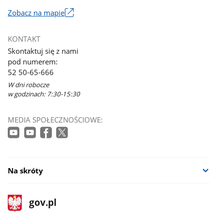
Zobacz na mapie
Link
otworzy
KONTAKT
się
Skontaktuj się z nami
w
pod numerem:
nowym
52 50-65-666
oknie
W dni robocze
w godzinach: 7:30-15:30
MEDIA SPOŁECZNOŚCIOWE:
Na skróty
stopka
Strona
gov.pl
gov.pl
główna