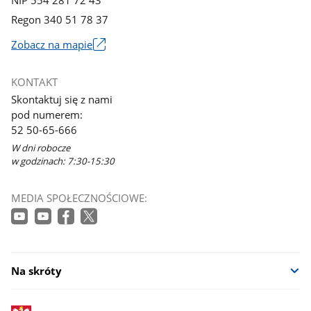
Regon 340 51 78 37
Zobacz na mapie
Link
otworzy
KONTAKT
się
Skontaktuj się z nami
w
pod numerem:
nowym
52 50-65-666
oknie
W dni robocze
w godzinach: 7:30-15:30
MEDIA SPOŁECZNOŚCIOWE:
Na skróty