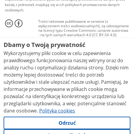
każdą z jednostek znajdują się w ich politykach przetwarzania danych
osobowych.
Treści tekstowe publikowane w serwisie (z
wyłączeniem treści audiowizualnych), są udostępniane
na licencji typu Creative Commons: uznanie autorstwa
- na tych samych warunkach 4.0 (CC BY-SA 4.0).
Materiały audiowizualne, w tym zdjęcia, materiały
Dbamy o Twoją prywatność
audio i wideo, są udostępniane na licencji typu
Creative Commons: uznanie autorstwa użycie
Wykorzystujemy pliki cookie w celu zapewnienia
niekomercyjne - bez utworów zależnych 4.0 (CC BY-
NC-ND 4.0), o ile nie jest to stwierdzone inaczej.
prawidłowego funkcjonowania naszej witryny oraz do
analizy ruchu i optymalizacji działania strony. Dzięki nim
możemy lepiej dostosować treści do potrzeb
użytkowników i stale ulepszać nasze usługi. Pamiętaj, że
informacje przechowywane w plikach cookie mogą
pozwalać na identyfikację konkretnego urządzenia lub
przeglądarki użytkownika, a więc potencjalnie stanowić
dane osobowe.
Polityka cookies
Odrzuć