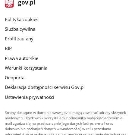
stopka
Strona
gov.pl
gov.pl
główna
gov.pl
Polityka cookies
Służba cywilna
Profil zaufany
BIP
Prawa autorskie
Warunki korzystania
Geoportal
Deklaracja dostępności serwisu Gov.pl
Ustawienia prywatności
Strony dostępne w domenie www.gov.pl mogą zawierać adresy skrzynek
mailowych. Użytkownik korzystający z odnośnika będącego adresem e-
mail zgadza się na przetwarzanie jego danych (adres e-mail oraz
dobrowolnie podanych danych w wiadomości) w celu przesłania
odpowiedzi na przesłane pytania. Szczegóły przetwarzania danych przez