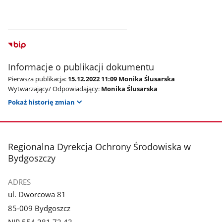
Informacje o publikacji dokumentu
Pierwsza publikacja:
15.12.2022 11:09 Monika Ślusarska
Wytwarzający/ Odpowiadający:
Monika Ślusarska
Pokaż historię zmian
stopka
Regionalna Dyrekcja Ochrony Środowiska w
Bydgoszczy
ADRES
ul. Dworcowa 81
85-009 Bydgoszcz
NIP 554 281 72 43