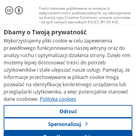
Treści tekstowe publikowane w serwisie (z
wyłączeniem treści audiowizualnych), są udostępniane
na licencji typu Creative Commons: uznanie autorstwa
- na tych samych warunkach 4.0 (CC BY-SA 4.0).
Materiały audiowizualne, w tym zdjęcia, materiały
Dbamy o Twoją prywatność
audio i wideo, są udostępniane na licencji typu
Creative Commons: uznanie autorstwa użycie
Wykorzystujemy pliki cookie w celu zapewnienia
niekomercyjne - bez utworów zależnych 4.0 (CC BY-
NC-ND 4.0), o ile nie jest to stwierdzone inaczej.
prawidłowego funkcjonowania naszej witryny oraz do
analizy ruchu i optymalizacji działania strony. Dzięki nim
możemy lepiej dostosować treści do potrzeb
użytkowników i stale ulepszać nasze usługi. Pamiętaj, że
informacje przechowywane w plikach cookie mogą
pozwalać na identyfikację konkretnego urządzenia lub
przeglądarki użytkownika, a więc potencjalnie stanowić
dane osobowe.
Polityka cookies
Odrzuć
Spersonalizuj