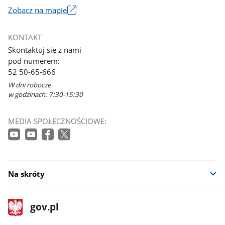
Zobacz na mapie
Link
otworzy
KONTAKT
się
Skontaktuj się z nami
w
pod numerem:
nowym
52 50-65-666
oknie
W dni robocze
w godzinach: 7:30-15:30
MEDIA SPOŁECZNOŚCIOWE:
Na skróty
stopka
Strona
gov.pl
gov.pl
główna