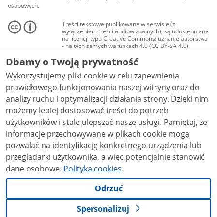
osobowych.
Treści tekstowe publikowane w serwisie (z
wyłączeniem treści audiowizualnych), są udostępniane
na licencji typu Creative Commons: uznanie autorstwa
- na tych samych warunkach 4.0 (CC BY-SA 4.0).
Materiały audiowizualne, w tym zdjęcia, materiały
Dbamy o Twoją prywatność
audio i wideo, są udostępniane na licencji typu
Creative Commons: uznanie autorstwa użycie
Wykorzystujemy pliki cookie w celu zapewnienia
niekomercyjne - bez utworów zależnych 4.0 (CC BY-
NC-ND 4.0), o ile nie jest to stwierdzone inaczej.
prawidłowego funkcjonowania naszej witryny oraz do
analizy ruchu i optymalizacji działania strony. Dzięki nim
możemy lepiej dostosować treści do potrzeb
użytkowników i stale ulepszać nasze usługi. Pamiętaj, że
informacje przechowywane w plikach cookie mogą
pozwalać na identyfikację konkretnego urządzenia lub
przeglądarki użytkownika, a więc potencjalnie stanowić
dane osobowe.
Polityka cookies
Odrzuć
Spersonalizuj