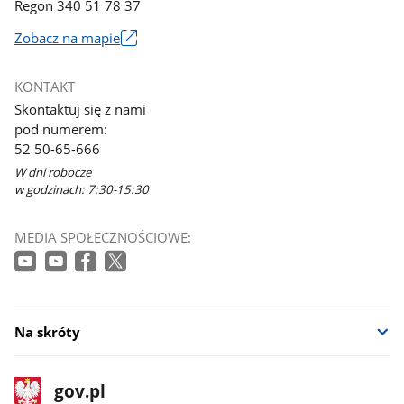
Regon 340 51 78 37
Zobacz na mapie
Link
otworzy
KONTAKT
się
Skontaktuj się z nami
w
pod numerem:
nowym
52 50-65-666
oknie
W dni robocze
w godzinach: 7:30-15:30
MEDIA SPOŁECZNOŚCIOWE:
Na skróty
stopka
Strona
gov.pl
gov.pl