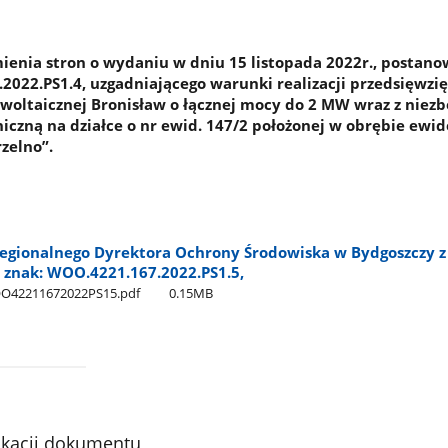
enia stron o wydaniu w dniu 15 listopada 2022r., postano
2022.PS1.4, uzgadniającego warunki realizacji przedsięwzięc
oltaicznej Bronisław o łącznej mocy do 2 MW wraz z niez
niczną na działce o nr ewid. 147/2 położonej w obrębie ew
zelno”.
egionalnego Dyrektora Ochrony Środowiska w Bydgoszczy z
, znak: WOO.4221.167.2022.PS1.5,
OO42211672022PS15.pdf
0.15MB
ikacji dokumentu