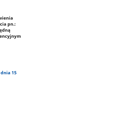
wienia
ia pn.:
będną
idencyjnym
 dnia 15