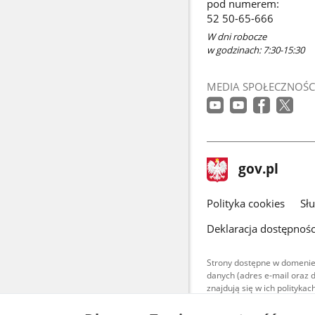
pod numerem:
nowym
52 50-65-666
oknie
W dni robocze
w godzinach: 7:30-15:30
MEDIA SPOŁECZNOŚC
stopka
Strona
gov.pl
gov.pl
główna
gov.pl
Polityka cookies
Sł
Deklaracja dostępnośc
Strony dostępne w domenie
danych (adres e-mail oraz 
znajdują się w ich polityk
Treści teksto