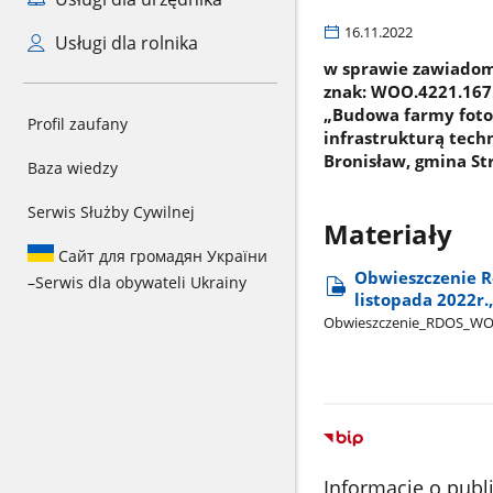
16.11.2022
Usługi dla rolnika
w sprawie zawiadomi
znak: WOO.4221.167.
„Budowa farmy fotow
Profil zaufany
infrastrukturą tech
Bronisław, gmina Str
Baza wiedzy
Serwis Służby Cywilnej
Materiały
Сайт для громадян України
Obwieszczenie R
–
Serwis dla obywateli Ukrainy
listopada 2022r.
Obwieszczenie​_RDOS​_W
Informacje o publ