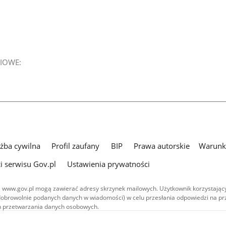
IOWE:
użba cywilna
Profil zaufany
BIP
Prawa autorskie
Warunki
i serwisu Gov.pl
Ustawienia prywatności
 www.gov.pl mogą zawierać adresy skrzynek mailowych. Użytkownik korzystający
dobrowolnie podanych danych w wiadomości) w celu przesłania odpowiedzi na prz
ach przetwarzania danych osobowych.
we publikowane w serwisie (z wyłączeniem treści audiowizualnych), są