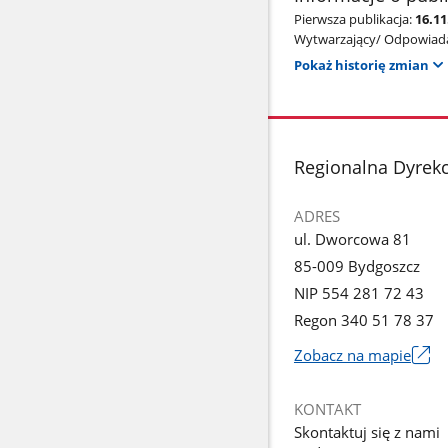
Pierwsza publikacja:
16.11
Wytwarzający/ Odpowiada
Pokaż historię zmian
stopka
Regionalna Dyrek
ADRES
ul. Dworcowa 81
85-009 Bydgoszcz
NIP 554 281 72 43
Regon 340 51 78 37
Zobacz na mapie
Link
otworzy
KONTAKT
się
Skontaktuj się z nami
w