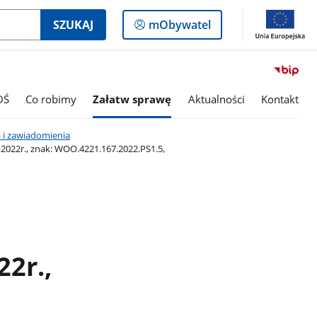
Logowanie
SZUKAJ
mObywatel
do
panelu
OŚ
Co robimy
Załatw sprawę
Aktualności
Kontakt
 i zawiadomienia
2022r., znak: WOO.4221.167.2022.PS1.5,
22r.,