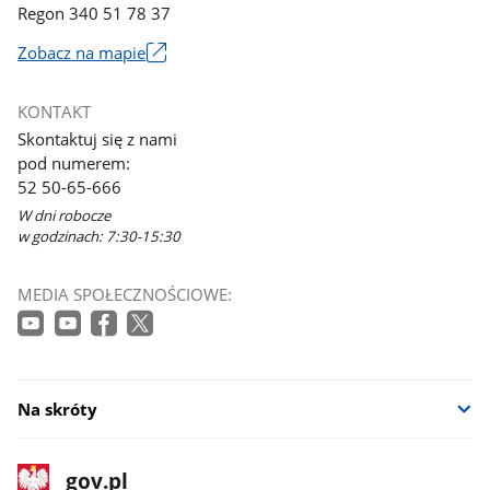
Regon 340 51 78 37
Zobacz na mapie
Link
otworzy
KONTAKT
się
Skontaktuj się z nami
w
pod numerem:
nowym
52 50-65-666
oknie
W dni robocze
w godzinach: 7:30-15:30
MEDIA SPOŁECZNOŚCIOWE:
Na skróty
stopka
Strona
gov.pl