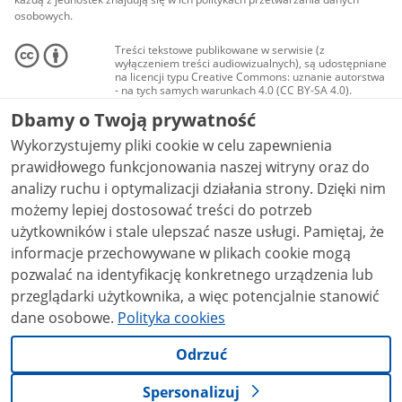
osobowych.
Treści tekstowe publikowane w serwisie (z
wyłączeniem treści audiowizualnych), są udostępniane
na licencji typu Creative Commons: uznanie autorstwa
- na tych samych warunkach 4.0 (CC BY-SA 4.0).
Materiały audiowizualne, w tym zdjęcia, materiały
Dbamy o Twoją prywatność
audio i wideo, są udostępniane na licencji typu
Creative Commons: uznanie autorstwa użycie
Wykorzystujemy pliki cookie w celu zapewnienia
niekomercyjne - bez utworów zależnych 4.0 (CC BY-
NC-ND 4.0), o ile nie jest to stwierdzone inaczej.
prawidłowego funkcjonowania naszej witryny oraz do
analizy ruchu i optymalizacji działania strony. Dzięki nim
możemy lepiej dostosować treści do potrzeb
użytkowników i stale ulepszać nasze usługi. Pamiętaj, że
informacje przechowywane w plikach cookie mogą
pozwalać na identyfikację konkretnego urządzenia lub
przeglądarki użytkownika, a więc potencjalnie stanowić
dane osobowe.
Polityka cookies
Odrzuć
Spersonalizuj