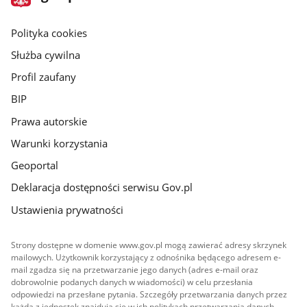
gov.pl
główna
gov.pl
Polityka cookies
Służba cywilna
Profil zaufany
BIP
Prawa autorskie
Warunki korzystania
Geoportal
Deklaracja dostępności serwisu Gov.pl
Ustawienia prywatności
Strony dostępne w domenie www.gov.pl mogą zawierać adresy skrzynek
mailowych. Użytkownik korzystający z odnośnika będącego adresem e-
mail zgadza się na przetwarzanie jego danych (adres e-mail oraz
dobrowolnie podanych danych w wiadomości) w celu przesłania
odpowiedzi na przesłane pytania. Szczegóły przetwarzania danych przez
każdą z jednostek znajdują się w ich politykach przetwarzania danych