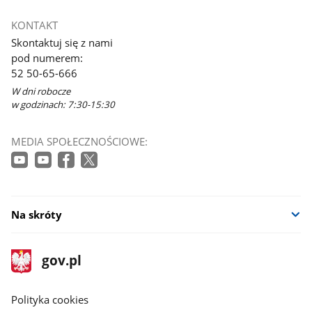
Link
otworzy
KONTAKT
się
Skontaktuj się z nami
w
pod numerem:
nowym
52 50-65-666
oknie
W dni robocze
w godzinach: 7:30-15:30
MEDIA SPOŁECZNOŚCIOWE:
Na skróty
stopka
Strona
gov.pl
gov.pl
główna
gov.pl
Polityka cookies