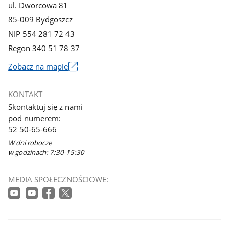
ul. Dworcowa 81
85-009 Bydgoszcz
NIP 554 281 72 43
Regon 340 51 78 37
Zobacz na mapie
Link
otworzy
KONTAKT
się
Skontaktuj się z nami
w
pod numerem:
nowym
52 50-65-666
oknie
W dni robocze
w godzinach: 7:30-15:30
MEDIA SPOŁECZNOŚCIOWE: