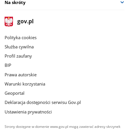
Na skróty
stopka
Strona
gov.pl
gov.pl
główna
gov.pl
Polityka cookies
Służba cywilna
Profil zaufany
BIP
Prawa autorskie
Warunki korzystania
Geoportal
Deklaracja dostępności serwisu Gov.pl
Ustawienia prywatności
Strony dostępne w domenie www.gov.pl mogą zawierać adresy skrzynek