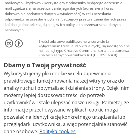
mailowych. Użytkownik korzystający z odnośnika będącego adresem e-
mail zgadza się na przetwarzanie jego danych (adres e-mail oraz
dobrowolnie podanych danych w wiadomości) w celu przesłania
odpowiedzi na przesłane pytania. Szczegóły przetwarzania danych przez
każdą z jednostek znajdują się w ich politykach przetwarzania danych
osobowych.
Treści tekstowe publikowane w serwisie (z
wyłączeniem treści audiowizualnych), są udostępniane
na licencji typu Creative Commons: uznanie autorstwa
- na tych samych warunkach 4.0 (CC BY-SA 4.0).
Materiały audiowizualne, w tym zdjęcia, materiały
Dbamy o Twoją prywatność
audio i wideo, są udostępniane na licencji typu
Creative Commons: uznanie autorstwa użycie
Wykorzystujemy pliki cookie w celu zapewnienia
niekomercyjne - bez utworów zależnych 4.0 (CC BY-
NC-ND 4.0), o ile nie jest to stwierdzone inaczej.
prawidłowego funkcjonowania naszej witryny oraz do
analizy ruchu i optymalizacji działania strony. Dzięki nim
możemy lepiej dostosować treści do potrzeb
użytkowników i stale ulepszać nasze usługi. Pamiętaj, że
informacje przechowywane w plikach cookie mogą
pozwalać na identyfikację konkretnego urządzenia lub
przeglądarki użytkownika, a więc potencjalnie stanowić
dane osobowe.
Polityka cookies