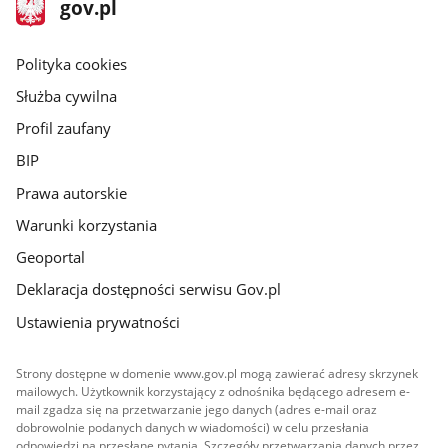
stopka
Strona
gov.pl
gov.pl
główna
gov.pl
Polityka cookies
Służba cywilna
Profil zaufany
BIP
Prawa autorskie
Warunki korzystania
Geoportal
Deklaracja dostępności serwisu Gov.pl
Ustawienia prywatności
Strony dostępne w domenie www.gov.pl mogą zawierać adresy skrzynek
mailowych. Użytkownik korzystający z odnośnika będącego adresem e-
mail zgadza się na przetwarzanie jego danych (adres e-mail oraz
dobrowolnie podanych danych w wiadomości) w celu przesłania
odpowiedzi na przesłane pytania. Szczegóły przetwarzania danych przez