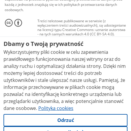
każdą z jednostek znajdują się w ich politykach przetwarzania danych
osobowych.
Treści tekstowe publikowane w serwisie (z
wyłączeniem treści audiowizualnych), są udostępniane
na licencji typu Creative Commons: uznanie autorstwa
- na tych samych warunkach 4.0 (CC BY-SA 4.0).
Materiały audiowizualne, w tym zdjęcia, materiały
Dbamy o Twoją prywatność
audio i wideo, są udostępniane na licencji typu
Creative Commons: uznanie autorstwa użycie
Wykorzystujemy pliki cookie w celu zapewnienia
niekomercyjne - bez utworów zależnych 4.0 (CC BY-
NC-ND 4.0), o ile nie jest to stwierdzone inaczej.
prawidłowego funkcjonowania naszej witryny oraz do
analizy ruchu i optymalizacji działania strony. Dzięki nim
możemy lepiej dostosować treści do potrzeb
użytkowników i stale ulepszać nasze usługi. Pamiętaj, że
informacje przechowywane w plikach cookie mogą
pozwalać na identyfikację konkretnego urządzenia lub
przeglądarki użytkownika, a więc potencjalnie stanowić
dane osobowe.
Polityka cookies
Odrzuć