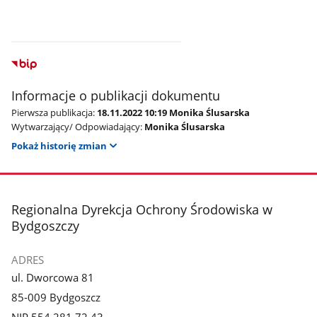
Informacje o publikacji dokumentu
Pierwsza publikacja:
18.11.2022 10:19 Monika Ślusarska
Wytwarzający/ Odpowiadający:
Monika Ślusarska
Pokaż historię zmian
stopka
Regionalna Dyrekcja Ochrony Środowiska w
Bydgoszczy
ADRES
ul. Dworcowa 81
85-009 Bydgoszcz
NIP 554 281 72 43