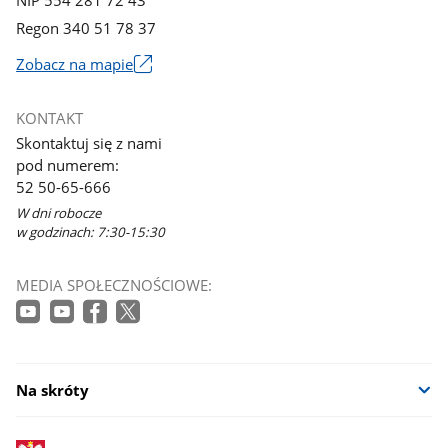
Regon 340 51 78 37
Zobacz na mapie
Link
otworzy
KONTAKT
się
Skontaktuj się z nami
w
pod numerem:
nowym
52 50-65-666
oknie
W dni robocze
w godzinach: 7:30-15:30
MEDIA SPOŁECZNOŚCIOWE:
Na skróty