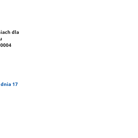
iach dla
u
 0004
 dnia 17