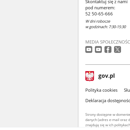
Skontaktuj się z nami
w
pod numerem:
nowym
52 50-65-666
oknie
W dni robocze
w godzinach: 7:30-15:30
MEDIA SPOŁECZNOŚC
stopka
Strona
gov.pl
gov.pl
główna
gov.pl
Polityka cookies
Sł
Deklaracja dostępnośc
Strony dostępne w domenie
danych (adres e-mail oraz 
znajdują się w ich polityk