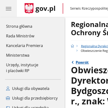
gov.pl
gov.pl
Serwis Rzeczypospolitej
Regionaln
gov.pl
Strona główna
Ochrony Ś
Rada Ministrów
Kancelaria Premiera
Regionalna Dyrekc
Obwieszczenie Regi
Ministerstwa
Powrót
Urzędy, instytucje
Obwiesz
i placówki RP
Dyrekto
Bydgoszc
Usługi dla obywatela
r., znak
Usługi dla przedsiębiorcy
Usługi dla urzędnika