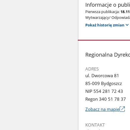
Informacje o publ
Pierwsza publikacja:
18.11
Wytwarzający/ Odpowiada
Pokaż historię zmian
stopka
Regionalna Dyrek
ADRES
ul. Dworcowa 81
85-009 Bydgoszcz
NIP 554 281 72 43
Regon 340 51 78 37
Zobacz na mapie
Link
otworzy
KONTAKT
się