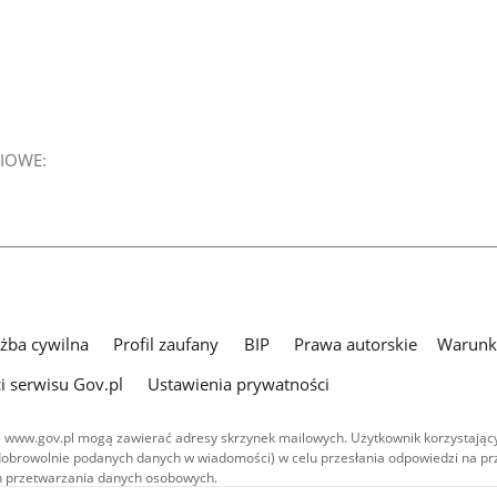
IOWE:
użba cywilna
Profil zaufany
BIP
Prawa autorskie
Warunki
i serwisu Gov.pl
Ustawienia prywatności
 www.gov.pl mogą zawierać adresy skrzynek mailowych. Użytkownik korzystający
dobrowolnie podanych danych w wiadomości) w celu przesłania odpowiedzi na prz
ach przetwarzania danych osobowych.