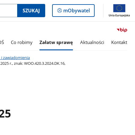
Logowanie
SZUKAJ
mObywatel
do
panelu
OŚ
Co robimy
Załatw sprawę
Aktualności
Kontakt
 i zawiadomienia
025 r., znak: WOO.420.3.2024.DK.16,
025