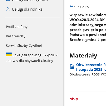
18.11.2025
Usługi dla rolnika
w sprawie zawiadom
WOO.420.3.2024.DK.1
administracyjnego 
Profil zaufany
przedsięwzięcia pol
Państwa o powierzchn
Baza wiedzy
Brzeźno, gmina Lipn
Serwis Służby Cywilnej
Materiały
Сайт для громадян України
–
Serwis dla obywateli Ukrainy
Obwieszczenie R
listopada 2025 r
Obwieszczenie​_RDOS​_W