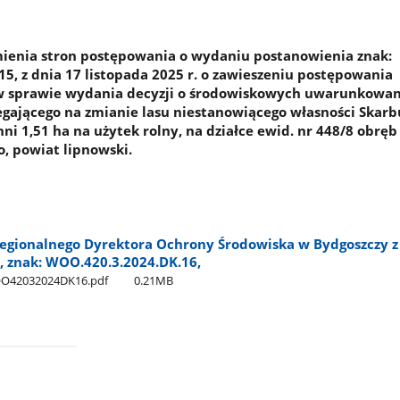
ienia stron postępowania o wydaniu postanowienia znak:
5, z dnia 17 listopada 2025 r. o zawieszeniu postępowania
w sprawie wydania decyzji o środowiskowych uwarunkowan
egającego na zmianie lasu niestanowiącego własności Skarb
i 1,51 ha na użytek rolny, na działce ewid. nr 448/8 obręb
o, powiat lipnowski.
egionalnego Dyrektora Ochrony Środowiska w Bydgoszczy z
., znak: WOO.420.3.2024.DK.16,
OO42032024DK16.pdf
0.21MB