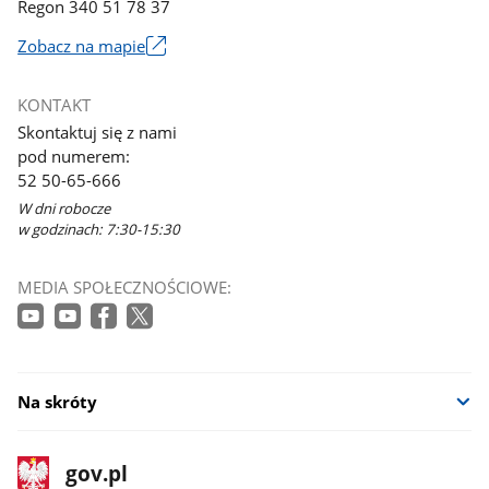
Regon 340 51 78 37
Zobacz na mapie
Link
otworzy
KONTAKT
się
Skontaktuj się z nami
w
pod numerem:
nowym
52 50-65-666
oknie
W dni robocze
w godzinach: 7:30-15:30
MEDIA SPOŁECZNOŚCIOWE:
Na skróty
stopka
Strona
gov.pl
gov.pl