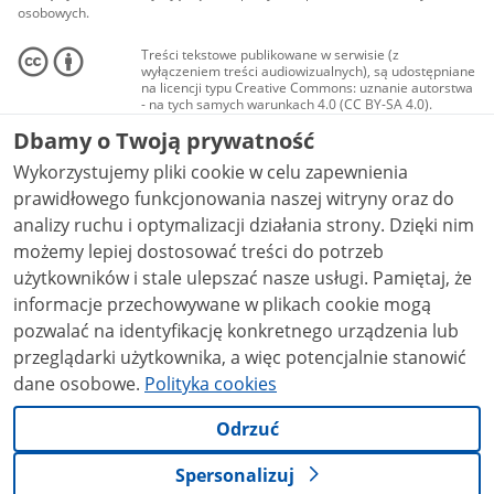
osobowych.
Treści tekstowe publikowane w serwisie (z
wyłączeniem treści audiowizualnych), są udostępniane
na licencji typu Creative Commons: uznanie autorstwa
- na tych samych warunkach 4.0 (CC BY-SA 4.0).
Materiały audiowizualne, w tym zdjęcia, materiały
Dbamy o Twoją prywatność
audio i wideo, są udostępniane na licencji typu
Creative Commons: uznanie autorstwa użycie
Wykorzystujemy pliki cookie w celu zapewnienia
niekomercyjne - bez utworów zależnych 4.0 (CC BY-
NC-ND 4.0), o ile nie jest to stwierdzone inaczej.
prawidłowego funkcjonowania naszej witryny oraz do
analizy ruchu i optymalizacji działania strony. Dzięki nim
możemy lepiej dostosować treści do potrzeb
użytkowników i stale ulepszać nasze usługi. Pamiętaj, że
informacje przechowywane w plikach cookie mogą
pozwalać na identyfikację konkretnego urządzenia lub
przeglądarki użytkownika, a więc potencjalnie stanowić
dane osobowe.
Polityka cookies
Odrzuć
Spersonalizuj