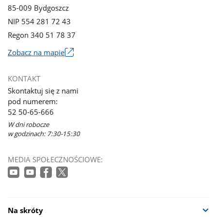
85-009 Bydgoszcz
NIP 554 281 72 43
Regon 340 51 78 37
Zobacz na mapie
Link
otworzy
KONTAKT
się
Skontaktuj się z nami
w
pod numerem:
nowym
52 50-65-666
oknie
W dni robocze
w godzinach: 7:30-15:30
MEDIA SPOŁECZNOŚCIOWE:
Na skróty