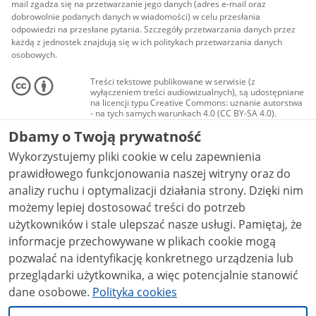
mail zgadza się na przetwarzanie jego danych (adres e-mail oraz
dobrowolnie podanych danych w wiadomości) w celu przesłania
odpowiedzi na przesłane pytania. Szczegóły przetwarzania danych przez
każdą z jednostek znajdują się w ich politykach przetwarzania danych
osobowych.
Treści tekstowe publikowane w serwisie (z
wyłączeniem treści audiowizualnych), są udostępniane
na licencji typu Creative Commons: uznanie autorstwa
- na tych samych warunkach 4.0 (CC BY-SA 4.0).
Materiały audiowizualne, w tym zdjęcia, materiały
Dbamy o Twoją prywatność
audio i wideo, są udostępniane na licencji typu
Creative Commons: uznanie autorstwa użycie
Wykorzystujemy pliki cookie w celu zapewnienia
niekomercyjne - bez utworów zależnych 4.0 (CC BY-
NC-ND 4.0), o ile nie jest to stwierdzone inaczej.
prawidłowego funkcjonowania naszej witryny oraz do
analizy ruchu i optymalizacji działania strony. Dzięki nim
możemy lepiej dostosować treści do potrzeb
użytkowników i stale ulepszać nasze usługi. Pamiętaj, że
informacje przechowywane w plikach cookie mogą
pozwalać na identyfikację konkretnego urządzenia lub
przeglądarki użytkownika, a więc potencjalnie stanowić
dane osobowe.
Polityka cookies