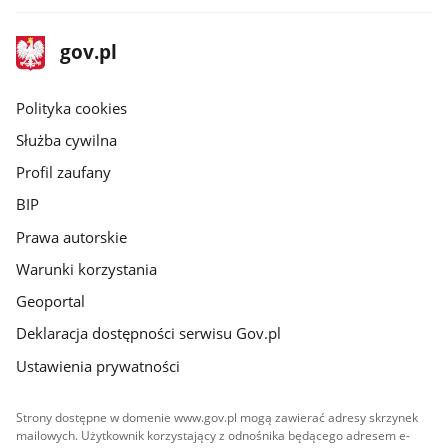
stopka
Strona
gov.pl
gov.pl
główna
gov.pl
Polityka cookies
Służba cywilna
Profil zaufany
BIP
Prawa autorskie
Warunki korzystania
Geoportal
Deklaracja dostępności serwisu Gov.pl
Ustawienia prywatności
Strony dostępne w domenie www.gov.pl mogą zawierać adresy skrzynek
mailowych. Użytkownik korzystający z odnośnika będącego adresem e-