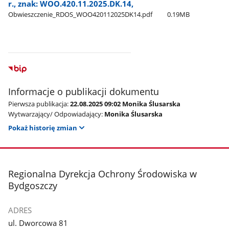
r., znak: WOO.420.11.2025.DK.14,
Obwieszczenie​_RDOS​_WOO420112025DK14.pdf
0.19MB
Informacje o publikacji dokumentu
Pierwsza publikacja:
22.08.2025 09:02 Monika Ślusarska
Wytwarzający/ Odpowiadający:
Monika Ślusarska
Pokaż historię zmian
stopka
Regionalna Dyrekcja Ochrony Środowiska w
Bydgoszczy
ADRES
ul. Dworcowa 81