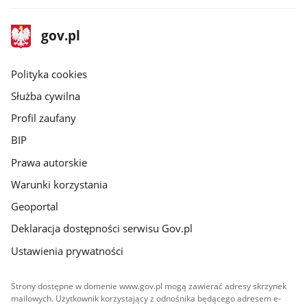
stopka
Strona
gov.pl
gov.pl
główna
gov.pl
Polityka cookies
Służba cywilna
Profil zaufany
BIP
Prawa autorskie
Warunki korzystania
Geoportal
Deklaracja dostępności serwisu Gov.pl
Ustawienia prywatności
Strony dostępne w domenie www.gov.pl mogą zawierać adresy skrzynek
mailowych. Użytkownik korzystający z odnośnika będącego adresem e-