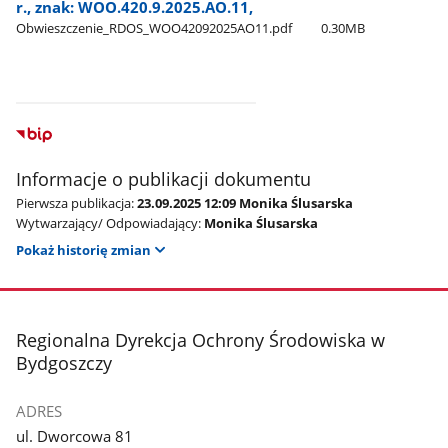
r., znak: WOO.420.9.2025.AO.11,
Obwieszczenie​_RDOS​_WOO42092025AO11.pdf
0.30MB
Informacje o publikacji dokumentu
Pierwsza publikacja:
23.09.2025 12:09 Monika Ślusarska
Wytwarzający/ Odpowiadający:
Monika Ślusarska
Pokaż historię zmian
stopka
Regionalna Dyrekcja Ochrony Środowiska w
Bydgoszczy
ADRES
ul. Dworcowa 81