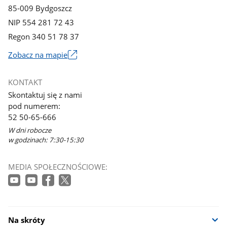
85-009 Bydgoszcz
NIP 554 281 72 43
Regon 340 51 78 37
Zobacz na mapie
Link
otworzy
KONTAKT
się
Skontaktuj się z nami
w
pod numerem:
nowym
52 50-65-666
oknie
W dni robocze
w godzinach: 7:30-15:30
MEDIA SPOŁECZNOŚCIOWE:
Na skróty