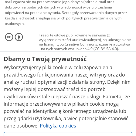
mail zgadza się na przetwarzanie jego danych (adres e-mail oraz
dobrowolnie podanych danych w wiadomości) w celu przesłania
odpowiedzi na przesłane pytania. Szczegóły przetwarzania danych przez
każdą z jednostek znajdują się w ich politykach przetwarzania danych
osobowych.
Treści tekstowe publikowane w serwisie (z
wyłączeniem treści audiowizualnych), są udostępniane
na licencji typu Creative Commons: uznanie autorstwa
- na tych samych warunkach 4.0 (CC BY-SA 4.0).
Materiały audiowizualne, w tym zdjęcia, materiały
Dbamy o Twoją prywatność
audio i wideo, są udostępniane na licencji typu
Creative Commons: uznanie autorstwa użycie
Wykorzystujemy pliki cookie w celu zapewnienia
niekomercyjne - bez utworów zależnych 4.0 (CC BY-
NC-ND 4.0), o ile nie jest to stwierdzone inaczej.
prawidłowego funkcjonowania naszej witryny oraz do
analizy ruchu i optymalizacji działania strony. Dzięki nim
możemy lepiej dostosować treści do potrzeb
użytkowników i stale ulepszać nasze usługi. Pamiętaj, że
informacje przechowywane w plikach cookie mogą
pozwalać na identyfikację konkretnego urządzenia lub
przeglądarki użytkownika, a więc potencjalnie stanowić
dane osobowe.
Polityka cookies