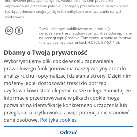
dobrowolnie podanych danych w wiadomości) w celu przesłania
odpowiedzi na przesłane pytania. Szczegóły przetwarzania danych przez
każdą z jednostek znajdują się w ich politykach przetwarzania danych
osobowych.
Treści tekstowe publikowane w serwisie (z
wyłączeniem treści audiowizualnych), są udostępniane
na licencji typu Creative Commons: uznanie autorstwa
- na tych samych warunkach 4.0 (CC BY-SA 4.0).
Materiały audiowizualne, w tym zdjęcia, materiały
Dbamy o Twoją prywatność
audio i wideo, są udostępniane na licencji typu
Creative Commons: uznanie autorstwa użycie
Wykorzystujemy pliki cookie w celu zapewnienia
niekomercyjne - bez utworów zależnych 4.0 (CC BY-
NC-ND 4.0), o ile nie jest to stwierdzone inaczej.
prawidłowego funkcjonowania naszej witryny oraz do
analizy ruchu i optymalizacji działania strony. Dzięki nim
możemy lepiej dostosować treści do potrzeb
użytkowników i stale ulepszać nasze usługi. Pamiętaj, że
informacje przechowywane w plikach cookie mogą
pozwalać na identyfikację konkretnego urządzenia lub
przeglądarki użytkownika, a więc potencjalnie stanowić
dane osobowe.
Polityka cookies
Odrzuć