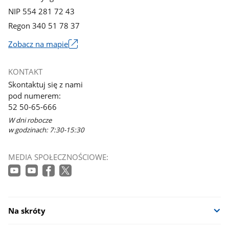
NIP 554 281 72 43
Regon 340 51 78 37
Zobacz na mapie
Link
otworzy
KONTAKT
się
Skontaktuj się z nami
w
pod numerem:
nowym
52 50-65-666
oknie
W dni robocze
w godzinach: 7:30-15:30
MEDIA SPOŁECZNOŚCIOWE:
Na skróty