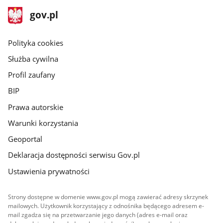
stopka
Strona
gov.pl
gov.pl
główna
gov.pl
Polityka cookies
Służba cywilna
Profil zaufany
BIP
Prawa autorskie
Warunki korzystania
Geoportal
Deklaracja dostępności serwisu Gov.pl
Ustawienia prywatności
Strony dostępne w domenie www.gov.pl mogą zawierać adresy skrzynek
mailowych. Użytkownik korzystający z odnośnika będącego adresem e-
mail zgadza się na przetwarzanie jego danych (adres e-mail oraz